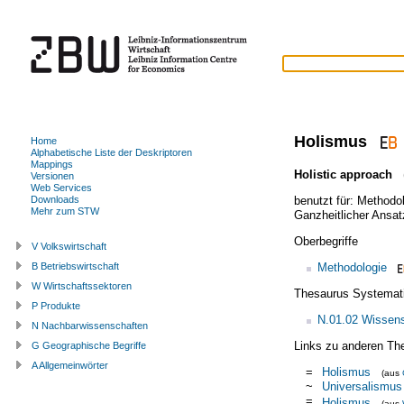
Holismus
Home
Alphabetische Liste der Deskriptoren
Mappings
Holistic approach
(
Versionen
Web Services
benutzt für:
Methodol
Downloads
Mehr zum STW
Ganzheitlicher Ansat
Oberbegriffe
V Volkswirtschaft
Methodologie
B Betriebswirtschaft
W Wirtschaftssektoren
Thesaurus Systemat
P Produkte
N.01.02 Wissens
N Nachbarwissenschaften
Links zu anderen Th
G Geographische Begriffe
A Allgemeinwörter
=
Holismus
(aus
~
Universalismus
=
Holismus
(aus