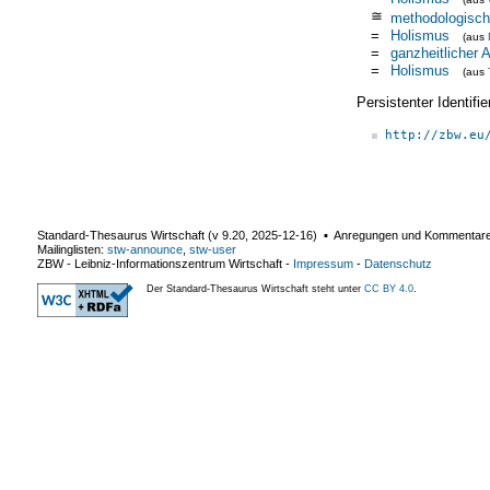
≅
methodologisch
=
Holismus
(aus
=
ganzheitlicher 
=
Holismus
(aus
Persistenter Identif
http://zbw.eu
Standard-Thesaurus Wirtschaft (v
9.20
,
2025-12-16
) ▪ Anregungen und Kommentar
Mailinglisten:
stw-announce
,
stw-user
ZBW - Leibniz-Informationszentrum Wirtschaft
-
Impressum
-
Datenschutz
Der Standard-Thesaurus Wirtschaft steht unter
CC BY 4.0
.