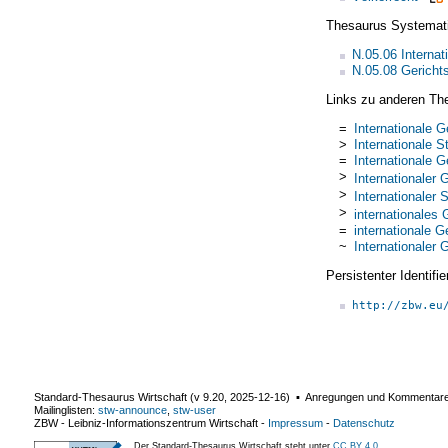
Thesaurus Systemat
N.05.06 Internat
N.05.08 Gericht
Links zu anderen Th
=
Internationale G
>
Internationale S
=
Internationale G
>
Internationaler 
>
Internationaler 
>
internationales 
=
internationale G
~
Internationaler 
Persistenter Identif
http://zbw.eu
Standard-Thesaurus Wirtschaft (v
9.20
,
2025-12-16
) ▪ Anregungen und Kommentar
Mailinglisten:
stw-announce
,
stw-user
ZBW - Leibniz-Informationszentrum Wirtschaft
-
Impressum
-
Datenschutz
Der Standard-Thesaurus Wirtschaft steht unter
CC BY 4.0
.