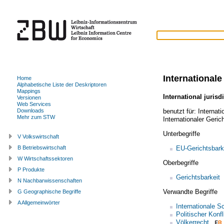
Internationale
Home
Alphabetische Liste der Deskriptoren
Mappings
International jurisd
Versionen
Web Services
benutzt für:
Internati
Downloads
Mehr zum STW
Internationaler Geric
Unterbegriffe
V Volkswirtschaft
EU-Gerichtsbark
B Betriebswirtschaft
W Wirtschaftssektoren
Oberbegriffe
P Produkte
Gerichtsbarkeit
N Nachbarwissenschaften
Verwandte Begriffe
G Geographische Begriffe
A Allgemeinwörter
Internationale S
Politischer Konfl
Völkerrecht