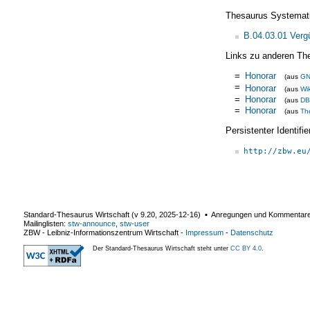
Thesaurus Systemat
B.04.03.01 Verg
Links zu anderen Th
=
Honorar
(aus
G
=
Honorar
(aus
Wi
=
Honorar
(aus
DB
=
Honorar
(aus
Th
Persistenter Identif
http://zbw.eu
Standard-Thesaurus Wirtschaft (v
9.20
,
2025-12-16
) ▪ Anregungen und Kommentar
Mailinglisten:
stw-announce
,
stw-user
ZBW - Leibniz-Informationszentrum Wirtschaft
-
Impressum
-
Datenschutz
Der Standard-Thesaurus Wirtschaft steht unter
CC BY 4.0
.