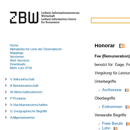
Honorar
Home
Alphabetische Liste der Deskriptoren
Mappings
Fee (Remuneration)
Versionen
Web Services
benutzt für:
Gage
,
Fe
Downloads
Mehr zum STW
Vergütung für Leistun
V Volkswirtschaft
Unterbegriffe
B Betriebswirtschaft
Arzthonorar
W Wirtschaftssektoren
Oberbegriffe
P Produkte
N Nachbarwissenschaften
Einkommen
G Geographische Begriffe
Verwandte Begriffe
A Allgemeinwörter
Freie Berufe
Lohn