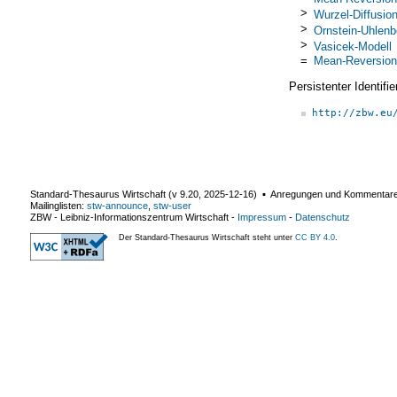
>
Wurzel-Diffusio
>
Ornstein-Uhlen
>
Vasicek-Modell
=
Mean-Reversion
Persistenter Identif
http://zbw.eu
Standard-Thesaurus Wirtschaft (v
9.20
,
2025-12-16
) ▪ Anregungen und Kommentar
Mailinglisten:
stw-announce
,
stw-user
ZBW - Leibniz-Informationszentrum Wirtschaft
-
Impressum
-
Datenschutz
Der Standard-Thesaurus Wirtschaft steht unter
CC BY 4.0
.