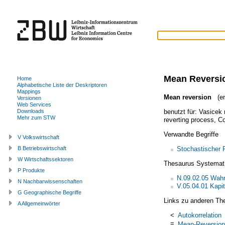
Mean Reversi
Home
Alphabetische Liste der Deskriptoren
Mappings
Mean reversion
(en
Versionen
Web Services
benutzt für:
Vasicek
Downloads
Mehr zum STW
reverting process
,
Co
Verwandte Begriffe
V Volkswirtschaft
Stochastischer 
B Betriebswirtschaft
W Wirtschaftssektoren
Thesaurus Systemat
P Produkte
N.09.02.05 Wahr
N Nachbarwissenschaften
V.05.04.01 Kapit
G Geographische Begriffe
Links zu anderen Th
A Allgemeinwörter
<
Autokorrelation
=
Mean-Reversion