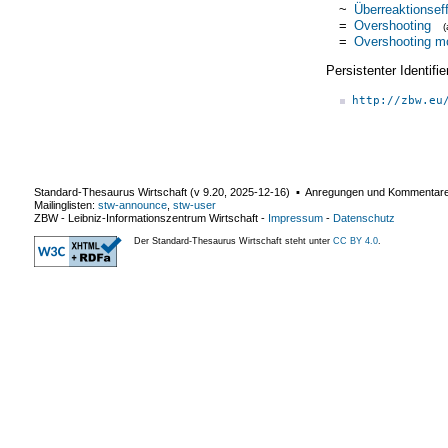
~
Überreaktionsef
=
Overshooting
=
Overshooting m
Persistenter Identif
http://zbw.eu
Standard-Thesaurus Wirtschaft (v
9.20
,
2025-12-16
) ▪ Anregungen und Kommentar
Mailinglisten:
stw-announce
,
stw-user
ZBW - Leibniz-Informationszentrum Wirtschaft
-
Impressum
-
Datenschutz
Der Standard-Thesaurus Wirtschaft steht unter
CC BY 4.0
.