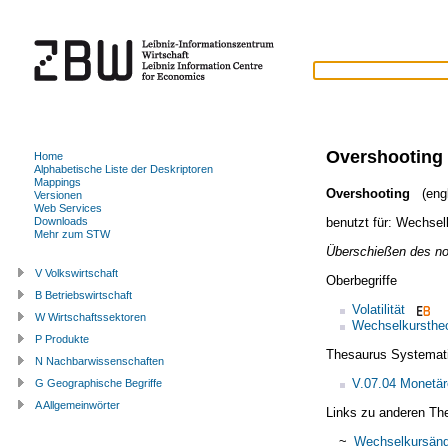
Overshooting
Home
Alphabetische Liste der Deskriptoren
Mappings
Overshooting
(engl
Versionen
Web Services
benutzt für:
Wechselk
Downloads
Mehr zum STW
Überschießen des no
V Volkswirtschaft
Oberbegriffe
B Betriebswirtschaft
Volatilität
W Wirtschaftssektoren
Wechselkurstheo
P Produkte
Thesaurus Systemat
N Nachbarwissenschaften
V.07.04 Monetär
G Geographische Begriffe
A Allgemeinwörter
Links zu anderen Th
~
Wechselkursän