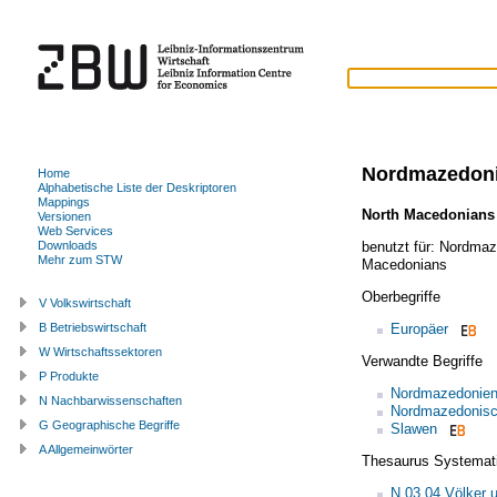
Nordmazedoni
Home
Alphabetische Liste der Deskriptoren
Mappings
North Macedonians
Versionen
Web Services
benutzt für:
Nordmaz
Downloads
Mehr zum STW
Macedonians
Oberbegriffe
V Volkswirtschaft
Europäer
B Betriebswirtschaft
W Wirtschaftssektoren
Verwandte Begriffe
P Produkte
Nordmazedonie
N Nachbarwissenschaften
Nordmazedonis
G Geographische Begriffe
Slawen
A Allgemeinwörter
Thesaurus Systemat
N.03.04 Völker 