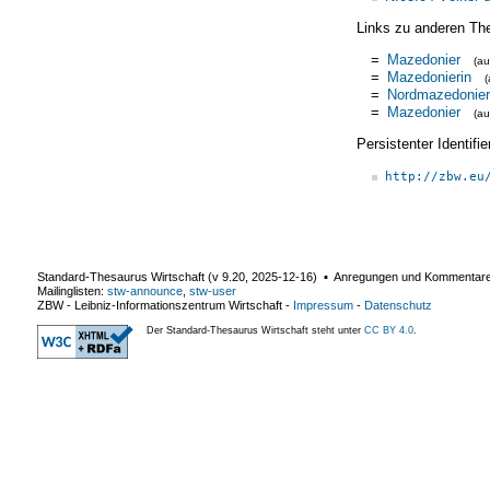
Links zu anderen Th
=
Mazedonier
(a
=
Mazedonierin
=
Nordmazedonier
=
Mazedonier
(a
Persistenter Identif
http://zbw.eu
Standard-Thesaurus Wirtschaft (v
9.20
,
2025-12-16
) ▪ Anregungen und Kommentar
Mailinglisten:
stw-announce
,
stw-user
ZBW - Leibniz-Informationszentrum Wirtschaft
-
Impressum
-
Datenschutz
Der Standard-Thesaurus Wirtschaft steht unter
CC BY 4.0
.