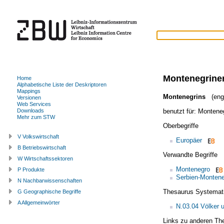
Montenegrine
Home
Alphabetische Liste der Deskriptoren
Mappings
Montenegrins
(engl
Versionen
Web Services
benutzt für:
Monteneg
Downloads
Mehr zum STW
Oberbegriffe
V Volkswirtschaft
Europäer
B Betriebswirtschaft
Verwandte Begriffe
W Wirtschaftssektoren
Montenegro
P Produkte
Serbien-Monten
N Nachbarwissenschaften
Thesaurus Systemat
G Geographische Begriffe
A Allgemeinwörter
N.03.04 Völker 
Links zu anderen Th