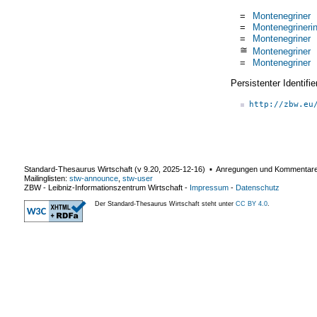
=
Montenegriner
=
Montenegrineri
=
Montenegriner
≅
Montenegriner
=
Montenegriner
Persistenter Identif
http://zbw.eu
Standard-Thesaurus Wirtschaft (v
9.20
,
2025-12-16
) ▪ Anregungen und Kommentar
Mailinglisten:
stw-announce
,
stw-user
ZBW - Leibniz-Informationszentrum Wirtschaft
-
Impressum
-
Datenschutz
Der Standard-Thesaurus Wirtschaft steht unter
CC BY 4.0
.