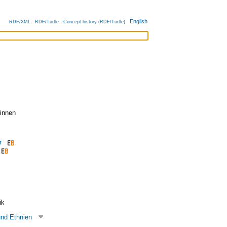
English
RDF/XML
RDF/Turtle
Concept history (RDF/Turtle)
innen
r
ik
und Ethnien