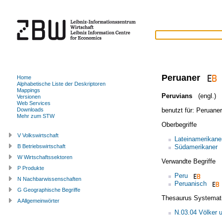
Peruaner
Home
Alphabetische Liste der Deskriptoren
Mappings
Peruvians
(engl.)
Versionen
Web Services
benutzt für:
Peruaner
Downloads
Mehr zum STW
Oberbegriffe
V Volkswirtschaft
Lateinamerikane
Südamerikaner
B Betriebswirtschaft
W Wirtschaftssektoren
Verwandte Begriffe
P Produkte
Peru
N Nachbarwissenschaften
Peruanisch
G Geographische Begriffe
Thesaurus Systemat
A Allgemeinwörter
N.03.04 Völker 