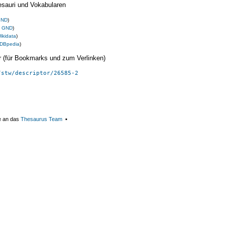
esauri und Vokabularen
GND
)
s
GND
)
ikidata
)
DBpedia
)
ier (für Bookmarks und zum Verlinken)
/stw/descriptor/26585-2
e an das
Thesaurus Team
▪