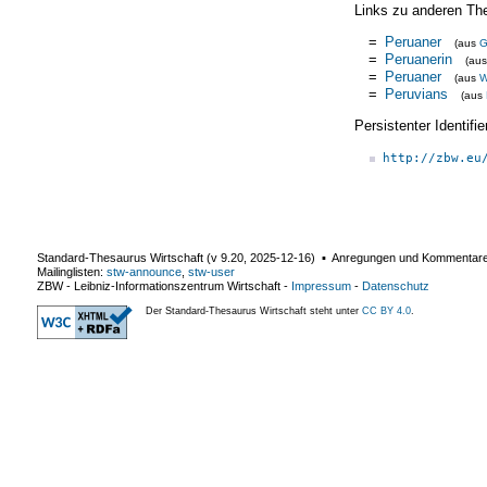
Links zu anderen Th
=
Peruaner
(aus
=
Peruanerin
(au
=
Peruaner
(aus
W
=
Peruvians
(aus
Persistenter Identif
http://zbw.eu
Standard-Thesaurus Wirtschaft (v
9.20
,
2025-12-16
) ▪ Anregungen und Kommentar
Mailinglisten:
stw-announce
,
stw-user
ZBW - Leibniz-Informationszentrum Wirtschaft
-
Impressum
-
Datenschutz
Der Standard-Thesaurus Wirtschaft steht unter
CC BY 4.0
.