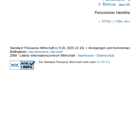
=
Boricua
(aus
DB
Persistenter Identif
http://zbw.eu
Standard-Thesaurus Wirtschaft (v
9.20
,
2025-12-16
) ▪ Anregungen und Kommentar
Mailinglisten:
stw-announce
,
stw-user
ZBW - Leibniz-Informationszentrum Wirtschaft
-
Impressum
-
Datenschutz
Der Standard-Thesaurus Wirtschaft steht unter
CC BY 4.0
.