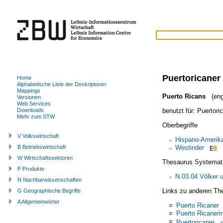
Puertoricaner
Home
Alphabetische Liste der Deskriptoren
Mappings
Puerto Ricans
(eng
Versionen
Web Services
benutzt für:
Puertori
Downloads
Mehr zum STW
Oberbegriffe
V Volkswirtschaft
Hispano-Amerik
Westinder
B Betriebswirtschaft
W Wirtschaftssektoren
Thesaurus Systemat
P Produkte
N.03.04 Völker 
N Nachbarwissenschaften
Links zu anderen Th
G Geographische Begriffe
A Allgemeinwörter
=
Puerto Ricaner
=
Puerto Ricaneri
=
Puertoricaner