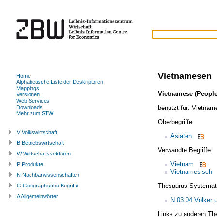
Vietnamesen
Home
Alphabetische Liste der Deskriptoren
Mappings
Vietnamese (People
Versionen
Web Services
benutzt für:
Vietnam
Downloads
Mehr zum STW
Oberbegriffe
V Volkswirtschaft
Asiaten
B Betriebswirtschaft
Verwandte Begriffe
W Wirtschaftssektoren
Vietnam
P Produkte
Vietnamesisch
N Nachbarwissenschaften
Thesaurus Systemat
G Geographische Begriffe
A Allgemeinwörter
N.03.04 Völker 
Links zu anderen Th