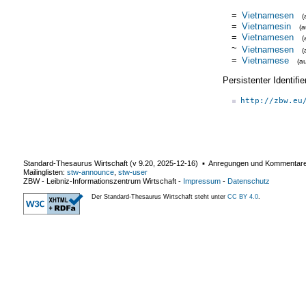
=
Vietnamesen
(
=
Vietnamesin
(
=
Vietnamesen
(
~
Vietnamesen
(
=
Vietnamese
(a
Persistenter Identif
http://zbw.eu
Standard-Thesaurus Wirtschaft (v
9.20
,
2025-12-16
) ▪ Anregungen und Kommentar
Mailinglisten:
stw-announce
,
stw-user
ZBW - Leibniz-Informationszentrum Wirtschaft
-
Impressum
-
Datenschutz
Der Standard-Thesaurus Wirtschaft steht unter
CC BY 4.0
.