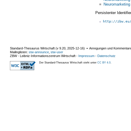
=
Neuromarketing
Persistenter Identif
http://zbw.eu
Standard-Thesaurus Wirtschaft (v
9.20
,
2025-12-16
) ▪ Anregungen und Kommentar
Mailinglisten:
stw-announce
,
stw-user
ZBW - Leibniz-Informationszentrum Wirtschaft
-
Impressum
-
Datenschutz
Der Standard-Thesaurus Wirtschaft steht unter
CC BY 4.0
.