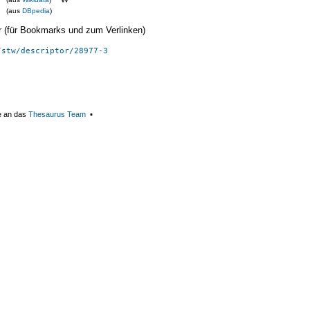
(aus
DBpedia
)
ier (für Bookmarks und zum Verlinken)
/stw/descriptor/28977-3
e an das
Thesaurus Team
▪