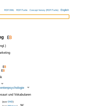
English
RDF/XML
RDF/Turtle
Concept history (RDF/Turtle)
ng
gl.)
rketing
ik
entenpsychologie
esauri und Vokabularen
(aus
GND
)
(aus
Wikidata
)