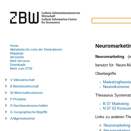
Neuromarketi
Home
Alphabetische Liste der Deskriptoren
Mappings
Neuromarketing
(en
Versionen
Web Services
benutzt für:
Neuro-Ma
Downloads
Mehr zum STW
Oberbegriffe
V Volkswirtschaft
Marketingtheorie
Neuroökonomie
B Betriebswirtschaft
W Wirtschaftssektoren
Thesaurus Systemat
P Produkte
B.07 Marketing
N Nachbarwissenschaften
N.07.02 Konsum
G Geographische Begriffe
Links zu anderen Th
A Allgemeinwörter
=
Neuromarketing
=
Neuromarketing