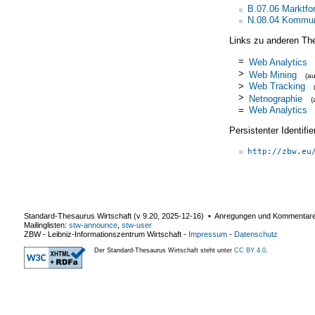
B.07.06 Marktfo
N.08.04 Kommun
Links zu anderen Th
=
Web Analytics
>
Web Mining
(a
>
Web Tracking
>
Netnographie
(
=
Web Analytics
Persistenter Identif
http://zbw.eu
Standard-Thesaurus Wirtschaft (v
9.20
,
2025-12-16
) ▪ Anregungen und Kommentar
Mailinglisten:
stw-announce
,
stw-user
ZBW - Leibniz-Informationszentrum Wirtschaft
-
Impressum
-
Datenschutz
Der Standard-Thesaurus Wirtschaft steht unter
CC BY 4.0
.