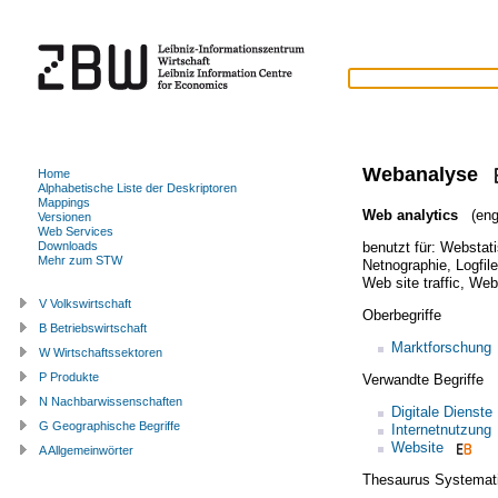
Webanalyse
Home
Alphabetische Liste der Deskriptoren
Mappings
Web analytics
(engl
Versionen
Web Services
benutzt für:
Webstati
Downloads
Mehr zum STW
Netnographie
,
Logfil
Web site traffic
,
Web
V Volkswirtschaft
Oberbegriffe
B Betriebswirtschaft
Marktforschung
W Wirtschaftssektoren
P Produkte
Verwandte Begriffe
N Nachbarwissenschaften
Digitale Dienste
G Geographische Begriffe
Internetnutzung
Website
A Allgemeinwörter
Thesaurus Systemat