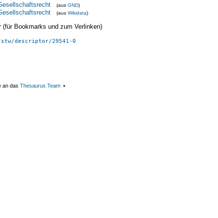
Gesellschaftsrecht
(aus
GND
)
Gesellschaftsrecht
(aus
Wikidata
)
ier (für Bookmarks und zum Verlinken)
/stw/descriptor/29541-0
e an das
Thesaurus Team
▪