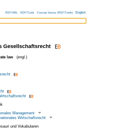
English
RDF/XML
RDF/Turtle
Concept history (RDF/Turtle)
s Gesellschaftsrecht
rate law
(engl.)
srecht
cht
Wirtschaftsrecht
ik
tionales Management
nationales Wirtschaftsrecht
esauri und Vokabularen