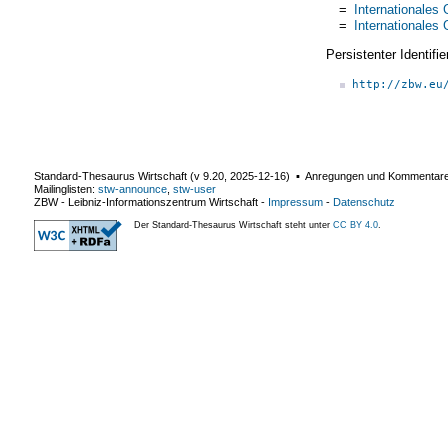
=
Internationales 
=
Internationales 
Persistenter Identif
http://zbw.eu
Standard-Thesaurus Wirtschaft (v
9.20
,
2025-12-16
) ▪ Anregungen und Kommentar
Mailinglisten:
stw-announce
,
stw-user
ZBW - Leibniz-Informationszentrum Wirtschaft
-
Impressum
-
Datenschutz
Der Standard-Thesaurus Wirtschaft steht unter
CC BY 4.0
.