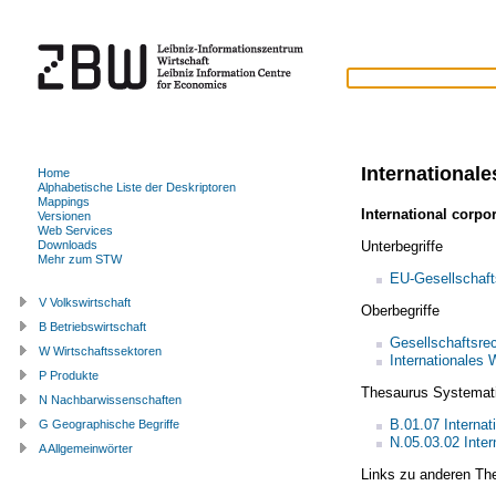
Internationale
Home
Alphabetische Liste der Deskriptoren
Mappings
International corpo
Versionen
Web Services
Unterbegriffe
Downloads
Mehr zum STW
EU-Gesellschaft
V Volkswirtschaft
Oberbegriffe
B Betriebswirtschaft
Gesellschaftsre
W Wirtschaftssektoren
Internationales 
P Produkte
Thesaurus Systemat
N Nachbarwissenschaften
B.01.07 Interna
G Geographische Begriffe
N.05.03.02 Inter
A Allgemeinwörter
Links zu anderen Th