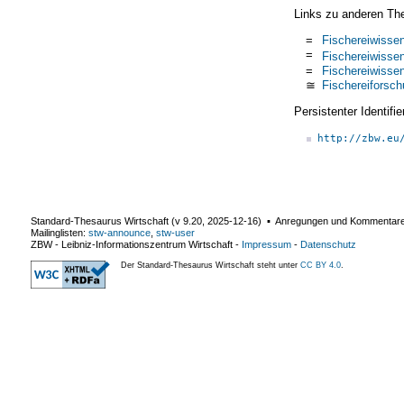
Links zu anderen Th
=
Fischereiwisse
=
Fischereiwisse
=
Fischereiwisse
≅
Fischereiforsc
Persistenter Identif
http://zbw.eu
Standard-Thesaurus Wirtschaft (v
9.20
,
2025-12-16
) ▪ Anregungen und Kommentar
Mailinglisten:
stw-announce
,
stw-user
ZBW - Leibniz-Informationszentrum Wirtschaft
-
Impressum
-
Datenschutz
Der Standard-Thesaurus Wirtschaft steht unter
CC BY 4.0
.