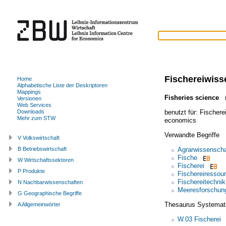
Fischereiwiss
Home
Alphabetische Liste der Deskriptoren
Mappings
Fisheries science
(
Versionen
Web Services
benutzt für:
Fischere
Downloads
Mehr zum STW
economics
Verwandte Begriffe
V Volkswirtschaft
Agrarwissenscha
B Betriebswirtschaft
Fische
W Wirtschaftssektoren
Fischerei
P Produkte
Fischereiressou
Fischereitechnik
N Nachbarwissenschaften
Meeresforschun
G Geographische Begriffe
Thesaurus Systemat
A Allgemeinwörter
W.03 Fischerei