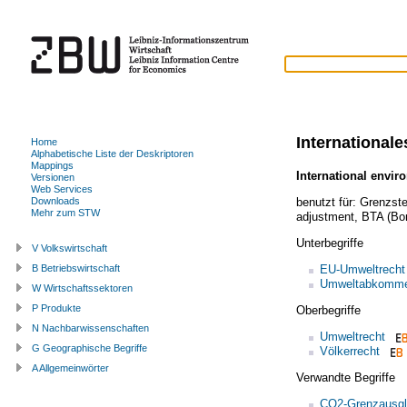
International
Home
Alphabetische Liste der Deskriptoren
Mappings
International envir
Versionen
Web Services
benutzt für:
Grenzste
Downloads
Mehr zum STW
adjustment
,
BTA (Bor
Unterbegriffe
V Volkswirtschaft
EU-Umweltrecht
B Betriebswirtschaft
Umweltabkomm
W Wirtschaftssektoren
P Produkte
Oberbegriffe
N Nachbarwissenschaften
Umweltrecht
G Geographische Begriffe
Völkerrecht
A Allgemeinwörter
Verwandte Begriffe
CO2-Grenzausgl