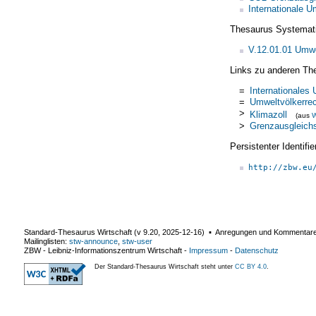
Internationale U
Thesaurus Systemat
V.12.01.01 Umwel
Links zu anderen Th
=
Internationales
=
Umweltvölkerre
>
Klimazoll
(aus
W
>
Grenzausgleich
Persistenter Identif
http://zbw.eu
Standard-Thesaurus Wirtschaft (v
9.20
,
2025-12-16
) ▪ Anregungen und Kommentar
Mailinglisten:
stw-announce
,
stw-user
ZBW - Leibniz-Informationszentrum Wirtschaft
-
Impressum
-
Datenschutz
Der Standard-Thesaurus Wirtschaft steht unter
CC BY 4.0
.