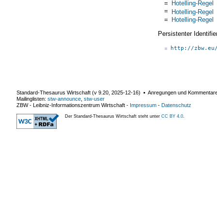
=
Hotelling-Regel
=
Hotelling-Regel
=
Hotelling-Regel
Persistenter Identif
http://zbw.eu
Standard-Thesaurus Wirtschaft (v
9.20
,
2025-12-16
) ▪ Anregungen und Kommentar
Mailinglisten:
stw-announce
,
stw-user
ZBW - Leibniz-Informationszentrum Wirtschaft
-
Impressum
-
Datenschutz
Der Standard-Thesaurus Wirtschaft steht unter
CC BY 4.0
.