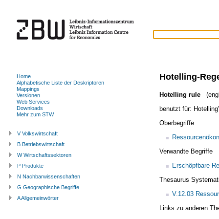
Hotelling-Reg
Home
Alphabetische Liste der Deskriptoren
Mappings
Hotelling rule
(engl
Versionen
Web Services
benutzt für:
Hotelling
Downloads
Mehr zum STW
Oberbegriffe
V Volkswirtschaft
Ressourcenöko
B Betriebswirtschaft
Verwandte Begriffe
W Wirtschaftssektoren
Erschöpfbare R
P Produkte
N Nachbarwissenschaften
Thesaurus Systemat
G Geographische Begriffe
V.12.03 Ressou
A Allgemeinwörter
Links zu anderen Th