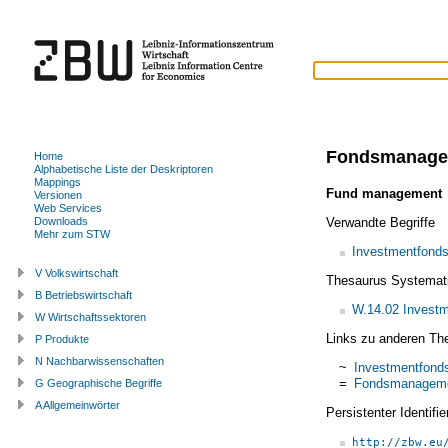
Fondsmanage
Home
Alphabetische Liste der Deskriptoren
Mappings
Fund management
Versionen
Web Services
Verwandte Begriffe
Downloads
Mehr zum STW
Investmentfond
V Volkswirtschaft
Thesaurus Systemat
B Betriebswirtschaft
W.14.02 Invest
W Wirtschaftssektoren
Links zu anderen Th
P Produkte
N Nachbarwissenschaften
~
Investmentfond
=
Fondsmanagem
G Geographische Begriffe
A Allgemeinwörter
Persistenter Identif
http://zbw.eu