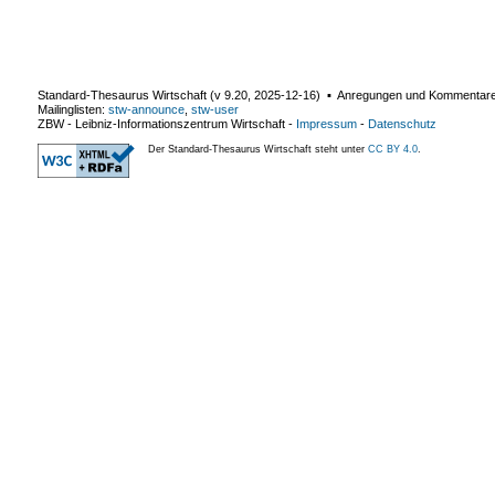
Standard-Thesaurus Wirtschaft (v
9.20
,
2025-12-16
) ▪ Anregungen und Kommentar
Mailinglisten:
stw-announce
,
stw-user
ZBW - Leibniz-Informationszentrum Wirtschaft
-
Impressum
-
Datenschutz
Der Standard-Thesaurus Wirtschaft steht unter
CC BY 4.0
.