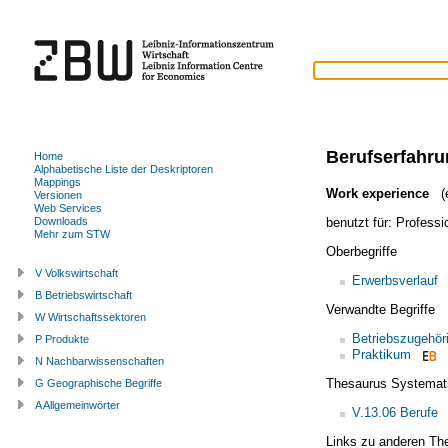
Berufserfahr
Home
Alphabetische Liste der Deskriptoren
Mappings
Work experience
(e
Versionen
Web Services
benutzt für:
Professi
Downloads
Mehr zum STW
Oberbegriffe
V Volkswirtschaft
Erwerbsverlauf
B Betriebswirtschaft
Verwandte Begriffe
W Wirtschaftssektoren
Betriebszugehöri
P Produkte
Praktikum
N Nachbarwissenschaften
Thesaurus Systemat
G Geographische Begriffe
A Allgemeinwörter
V.13.06 Berufe
Links zu anderen Th