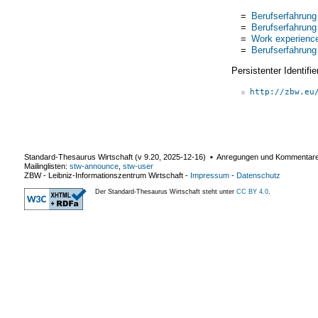
=
Berufserfahrung
=
Berufserfahrung
=
Work experienc
=
Berufserfahrung
Persistenter Identif
http://zbw.eu
Standard-Thesaurus Wirtschaft (v
9.20
,
2025-12-16
) ▪ Anregungen und Kommentar
Mailinglisten:
stw-announce
,
stw-user
ZBW - Leibniz-Informationszentrum Wirtschaft
-
Impressum
-
Datenschutz
Der Standard-Thesaurus Wirtschaft steht unter
CC BY 4.0
.