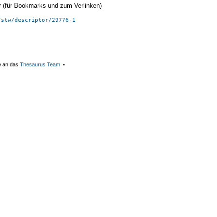
ier (für Bookmarks und zum Verlinken)
/stw/descriptor/29776-1
e an das
Thesaurus Team
▪