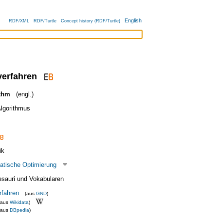
English
RDF/XML
RDF/Turtle
Concept history (RDF/Turtle)
verfahren
ithm
(engl.)
Algorithmus
ik
atische Optimierung
esauri und Vokabularen
rfahren
(aus
GND
)
(aus
Wikidata
)
(aus
DBpedia
)