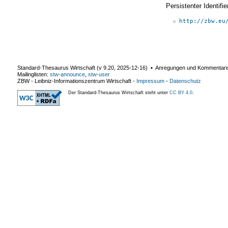
Persistenter Identif
http://zbw.eu
Standard-Thesaurus Wirtschaft (v
9.20
,
2025-12-16
) ▪ Anregungen und Kommentar
Mailinglisten:
stw-announce
,
stw-user
ZBW - Leibniz-Informationszentrum Wirtschaft
-
Impressum
-
Datenschutz
Der Standard-Thesaurus Wirtschaft steht unter
CC BY 4.0
.