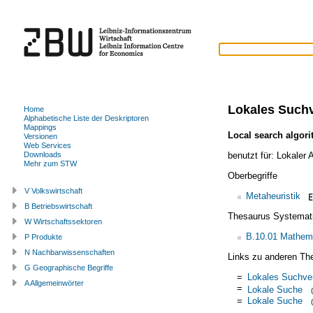
Lokales Such
Home
Alphabetische Liste der Deskriptoren
Mappings
Local search algor
Versionen
Web Services
benutzt für:
Lokaler 
Downloads
Mehr zum STW
Oberbegriffe
V Volkswirtschaft
Metaheuristik
B Betriebswirtschaft
Thesaurus Systemat
W Wirtschaftssektoren
B.10.01 Mathem
P Produkte
N Nachbarwissenschaften
Links zu anderen Th
G Geographische Begriffe
=
Lokales Suchve
A Allgemeinwörter
=
Lokale Suche
=
Lokale Suche