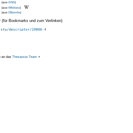
(aus
GND
)
(aus
Wikidata
)
(aus
DBpedia
)
ier (für Bookmarks und zum Verlinken)
/stw/descriptor/29806-4
e an das
Thesaurus Team
▪