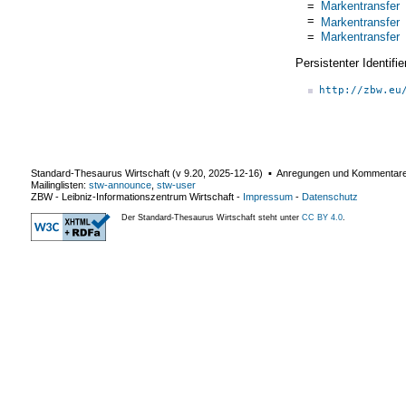
=
Markentransfer
=
Markentransfer
=
Markentransfer
Persistenter Identif
http://zbw.eu
Standard-Thesaurus Wirtschaft (v
9.20
,
2025-12-16
) ▪ Anregungen und Kommentar
Mailinglisten:
stw-announce
,
stw-user
ZBW - Leibniz-Informationszentrum Wirtschaft
-
Impressum
-
Datenschutz
Der Standard-Thesaurus Wirtschaft steht unter
CC BY 4.0
.