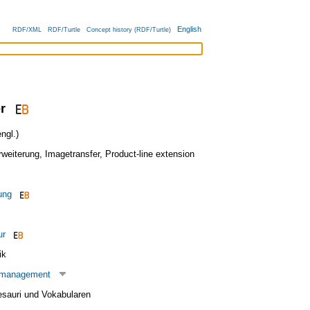
English
RDF/XML
RDF/Turtle
Concept history (RDF/Turtle)
r
ngl.)
weiterung
,
Imagetransfer
,
Product-line extension
ung
ur
ik
tmanagement
esauri und Vokabularen