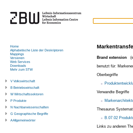
Markentransfe
Home
Alphabetische Liste der Deskriptoren
Mappings
Brand extension
(e
Versionen
Web Services
benutzt für:
Markener
Downloads
Mehr zum STW
Oberbegriffe
V Volkswirtschaft
Produktentwickl
B Betriebswirtschaft
Verwandte Begriffe
W Wirtschaftssektoren
Markenarchitekt
P Produkte
N Nachbarwissenschaften
Thesaurus Systemat
G Geographische Begriffe
B.07.02 Produk
A Allgemeinwörter
Links zu anderen Th