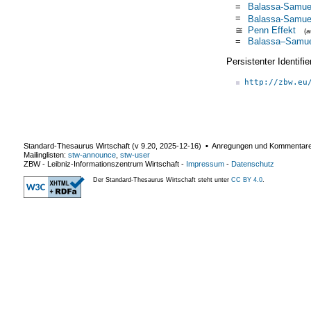
=
Balassa-Samuel
=
Balassa-Samuel
≅
Penn Effekt
(
=
Balassa–Samuel
Persistenter Identif
http://zbw.eu
Standard-Thesaurus Wirtschaft (v
9.20
,
2025-12-16
) ▪ Anregungen und Kommentar
Mailinglisten:
stw-announce
,
stw-user
ZBW - Leibniz-Informationszentrum Wirtschaft
-
Impressum
-
Datenschutz
Der Standard-Thesaurus Wirtschaft steht unter
CC BY 4.0
.