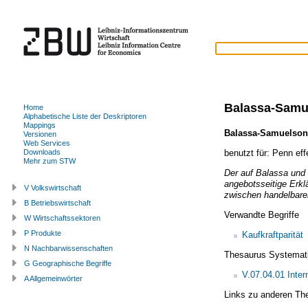
Balassa-Samu
Home
Alphabetische Liste der Deskriptoren
Mappings
Balassa-Samuelson 
Versionen
Web Services
benutzt für:
Penn eff
Downloads
Mehr zum STW
Der auf Balassa und
angebotsseitige Erkl
V Volkswirtschaft
zwischen handelbare
B Betriebswirtschaft
Verwandte Begriffe
W Wirtschaftssektoren
P Produkte
Kaufkraftparität
N Nachbarwissenschaften
Thesaurus Systemat
G Geographische Begriffe
V.07.04.01 Inte
A Allgemeinwörter
Links zu anderen Th