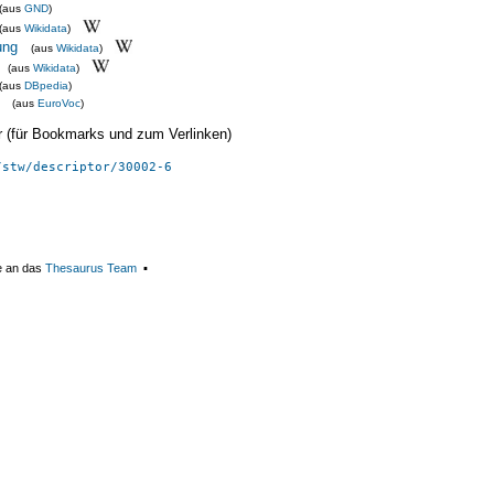
(aus
GND
)
(aus
Wikidata
)
ung
(aus
Wikidata
)
(aus
Wikidata
)
(aus
DBpedia
)
(aus
EuroVoc
)
ier (für Bookmarks und zum Verlinken)
/stw/descriptor/30002-6
e an das
Thesaurus Team
▪