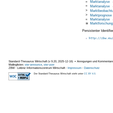
=
Marktanalyse
=
Marktanalyse
>
Marktbeobacht
>
Marktprognose
=
Marktanalyse
≅
Marktforschung
Persistenter Identif
http://zbw.eu
Standard-Thesaurus Wirtschaft (v
9.20
,
2025-12-16
) ▪ Anregungen und Kommentar
Mailinglisten:
stw-announce
,
stw-user
ZBW - Leibniz-Informationszentrum Wirtschaft
-
Impressum
-
Datenschutz
Der Standard-Thesaurus Wirtschaft steht unter
CC BY 4.0
.