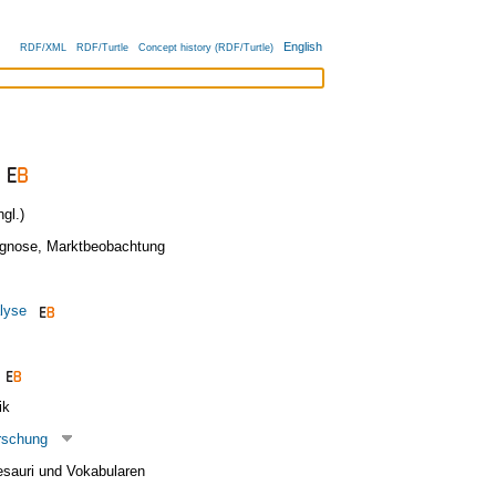
English
RDF/XML
RDF/Turtle
Concept history (RDF/Turtle)
gl.)
ognose
,
Marktbeobachtung
lyse
ik
rschung
esauri und Vokabularen