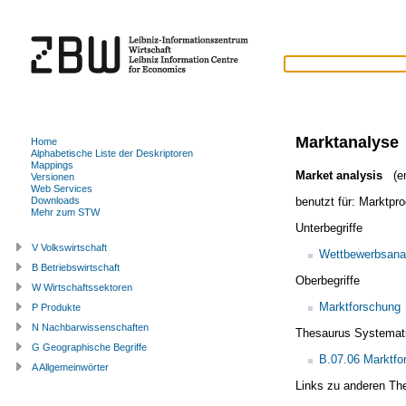
Marktanalyse
Home
Alphabetische Liste der Deskriptoren
Mappings
Market analysis
(en
Versionen
Web Services
benutzt für:
Marktpr
Downloads
Mehr zum STW
Unterbegriffe
V Volkswirtschaft
Wettbewerbsana
B Betriebswirtschaft
Oberbegriffe
W Wirtschaftssektoren
Marktforschung
P Produkte
N Nachbarwissenschaften
Thesaurus Systemat
G Geographische Begriffe
B.07.06 Marktfo
A Allgemeinwörter
Links zu anderen Th