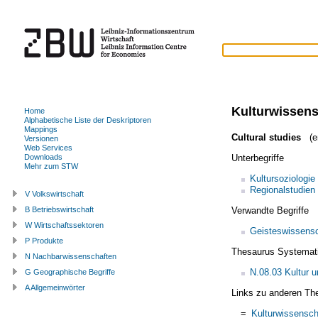
Kulturwissens
Home
Alphabetische Liste der Deskriptoren
Mappings
Cultural studies
(en
Versionen
Web Services
Unterbegriffe
Downloads
Mehr zum STW
Kultursoziologie
Regionalstudien
V Volkswirtschaft
Verwandte Begriffe
B Betriebswirtschaft
W Wirtschaftssektoren
Geisteswissensc
P Produkte
Thesaurus Systemat
N Nachbarwissenschaften
N.08.03 Kultur 
G Geographische Begriffe
A Allgemeinwörter
Links zu anderen Th
=
Kulturwissensch