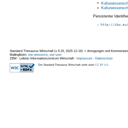
=
Kulturwissensch
=
Kulturwissensch
Persistenter Identif
http://zbw.eu
Standard-Thesaurus Wirtschaft (v
9.20
,
2025-12-16
) ▪ Anregungen und Kommentar
Mailinglisten:
stw-announce
,
stw-user
ZBW - Leibniz-Informationszentrum Wirtschaft
-
Impressum
-
Datenschutz
Der Standard-Thesaurus Wirtschaft steht unter
CC BY 4.0
.