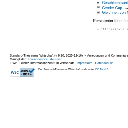
=
Geschlechtsunt
≅
Gender Gap
(
≅
Gleichheit von
Persistenter Identif
http://zbw.eu
Standard-Thesaurus Wirtschaft (v
9.20
,
2025-12-16
) ▪ Anregungen und Kommentar
Mailinglisten:
stw-announce
,
stw-user
ZBW - Leibniz-Informationszentrum Wirtschaft
-
Impressum
-
Datenschutz
Der Standard-Thesaurus Wirtschaft steht unter
CC BY 4.0
.