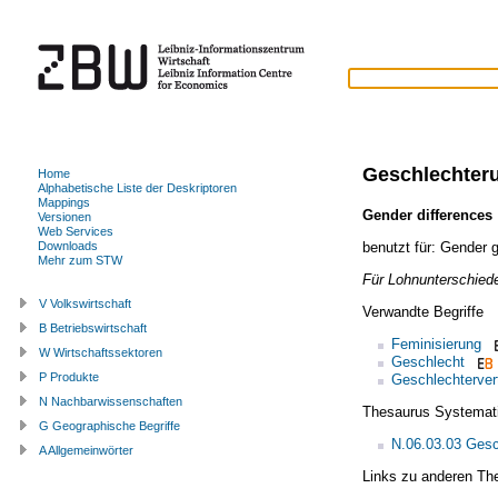
Geschlechter
Home
Alphabetische Liste der Deskriptoren
Mappings
Gender differences
Versionen
Web Services
benutzt für:
Gender 
Downloads
Mehr zum STW
Für Lohnunterschied
V Volkswirtschaft
Verwandte Begriffe
B Betriebswirtschaft
Feminisierung
W Wirtschaftssektoren
Geschlecht
P Produkte
Geschlechterver
N Nachbarwissenschaften
Thesaurus Systemat
G Geographische Begriffe
N.06.03.03 Gesc
A Allgemeinwörter
Links zu anderen Th