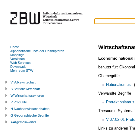
Wirtschaftsna
Home
Alphabetische Liste der Deskriptoren
Mappings
Economic national
Versionen
Web Services
benutzt für:
Ökonomi
Downloads
Mehr zum STW
Oberbegriffe
V Volkswirtschaft
Nationalismus
B Betriebswirtschaft
Verwandte Begriffe
W Wirtschaftssektoren
Protektionismus
P Produkte
N Nachbarwissenschaften
Thesaurus Systemat
G Geographische Begriffe
V.07.02.01 Prot
A Allgemeinwörter
Links zu anderen Th