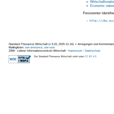
=
Wirtschaftsnati
=
Economic natio
Persistenter Identif
http://zbw.eu
Standard-Thesaurus Wirtschaft (v
9.20
,
2025-12-16
) ▪ Anregungen und Kommentar
Mailinglisten:
stw-announce
,
stw-user
ZBW - Leibniz-Informationszentrum Wirtschaft
-
Impressum
-
Datenschutz
Der Standard-Thesaurus Wirtschaft steht unter
CC BY 4.0
.