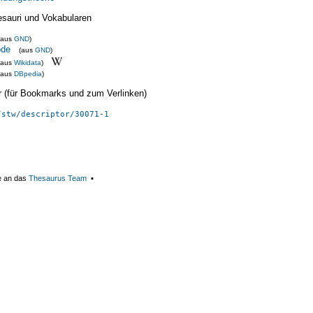
esauri und Vokabularen
(aus
GND
)
ode
(aus
GND
)
(aus
Wikidata
)
(aus
DBpedia
)
ier (für Bookmarks und zum Verlinken)
/stw/descriptor/30071-1
e an das
Thesaurus Team
▪