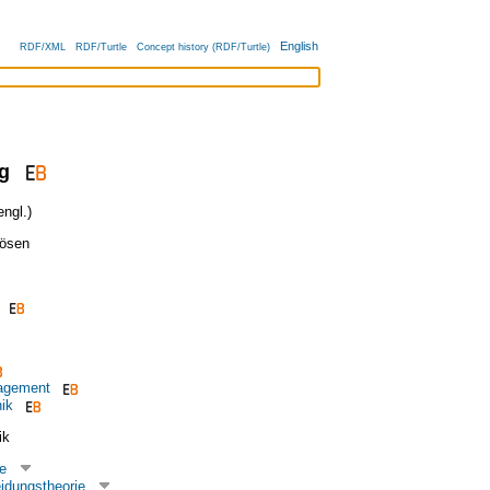
English
RDF/XML
RDF/Turtle
Concept history (RDF/Turtle)
g
ngl.)
lösen
agement
nik
ik
e
idungstheorie