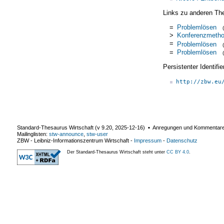
Links zu anderen Th
=
Problemlösen
>
Konferenzmeth
=
Problemlösen
=
Problemlösen
Persistenter Identif
http://zbw.eu
Standard-Thesaurus Wirtschaft (v
9.20
,
2025-12-16
) ▪ Anregungen und Kommentar
Mailinglisten:
stw-announce
,
stw-user
ZBW - Leibniz-Informationszentrum Wirtschaft
-
Impressum
-
Datenschutz
Der Standard-Thesaurus Wirtschaft steht unter
CC BY 4.0
.