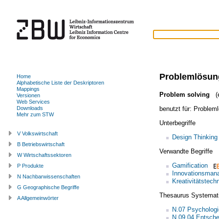
Problemlösun
Home
Alphabetische Liste der Deskriptoren
Mappings
Problem solving
(e
Versionen
Web Services
benutzt für:
Problem
Downloads
Mehr zum STW
Unterbegriffe
V Volkswirtschaft
Design Thinking
B Betriebswirtschaft
Verwandte Begriffe
W Wirtschaftssektoren
Gamification
P Produkte
Innovationsman
N Nachbarwissenschaften
Kreativitätstech
G Geographische Begriffe
Thesaurus Systemat
A Allgemeinwörter
N.07 Psychologi
N.09.04 Entsche