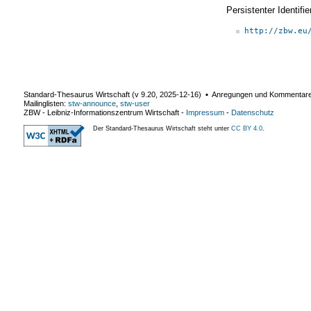
Persistenter Identif
http://zbw.eu
Standard-Thesaurus Wirtschaft (v
9.20
,
2025-12-16
) ▪ Anregungen und Kommentar
Mailinglisten:
stw-announce
,
stw-user
ZBW - Leibniz-Informationszentrum Wirtschaft
-
Impressum
-
Datenschutz
Der Standard-Thesaurus Wirtschaft steht unter
CC BY 4.0
.