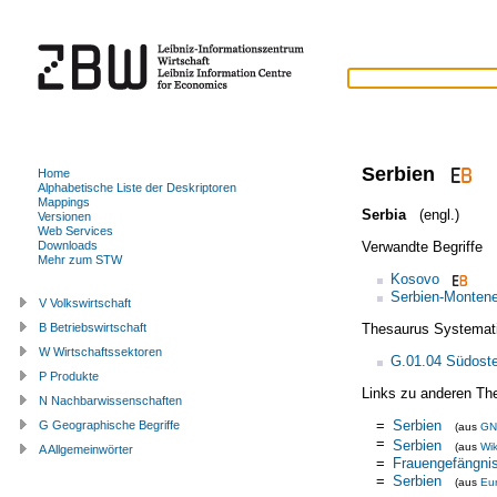
Serbien
Home
Alphabetische Liste der Deskriptoren
Mappings
Serbia
(engl.)
Versionen
Web Services
Verwandte Begriffe
Downloads
Mehr zum STW
Kosovo
Serbien-Monten
V Volkswirtschaft
Thesaurus Systemat
B Betriebswirtschaft
W Wirtschaftssektoren
G.01.04 Südost
P Produkte
Links zu anderen Th
N Nachbarwissenschaften
=
Serbien
G Geographische Begriffe
(aus
GN
=
Serbien
(aus
Wik
A Allgemeinwörter
=
Frauengefängnis
=
Serbien
(aus
Eu