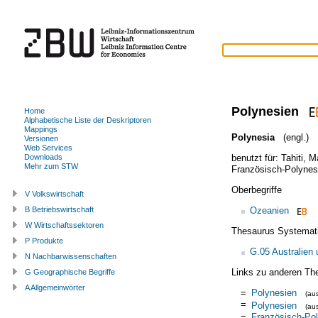
Polynesien
Home
Alphabetische Liste der Deskriptoren
Mappings
Polynesia
(engl.)
Versionen
Web Services
benutzt für:
Tahiti
,
M
Downloads
Mehr zum STW
Französisch-Polynes
Oberbegriffe
V Volkswirtschaft
Ozeanien
B Betriebswirtschaft
W Wirtschaftssektoren
Thesaurus Systemat
P Produkte
G.05 Australien
N Nachbarwissenschaften
Links zu anderen Th
G Geographische Begriffe
A Allgemeinwörter
=
Polynesien
(au
=
Polynesien
(au
=
Französisch-Po