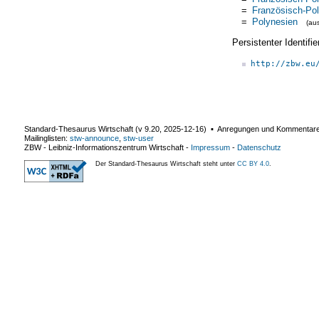
=
Französisch-Po
=
Polynesien
(au
Persistenter Identif
http://zbw.eu
Standard-Thesaurus Wirtschaft (v
9.20
,
2025-12-16
) ▪ Anregungen und Kommentar
Mailinglisten:
stw-announce
,
stw-user
ZBW - Leibniz-Informationszentrum Wirtschaft
-
Impressum
-
Datenschutz
Der Standard-Thesaurus Wirtschaft steht unter
CC BY 4.0
.