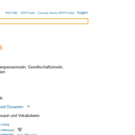
English
RDF/XML
RDF/Turtle
Concept history (RDF/Turtle)
arquesasinseln
,
Gesellschaftsinseln
,
ien
ik
 und Ozeanien
esauri und Vokabularen
s
GND
)
s
Wikidata
)
lynesien
(aus
DBpedia
)