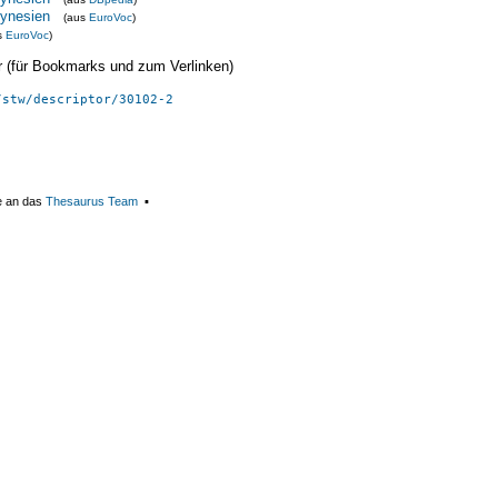
lynesien
(aus
EuroVoc
)
s
EuroVoc
)
ier (für Bookmarks und zum Verlinken)
/stw/descriptor/30102-2
e an das
Thesaurus Team
▪