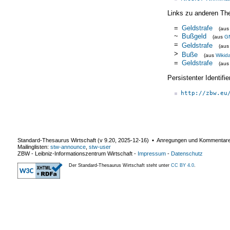
Links zu anderen Th
=
Geldstrafe
(au
~
Bußgeld
(aus
G
=
Geldstrafe
(au
>
Buße
(aus
Wikid
=
Geldstrafe
(au
Persistenter Identif
http://zbw.eu
Standard-Thesaurus Wirtschaft (v
9.20
,
2025-12-16
) ▪ Anregungen und Kommentar
Mailinglisten:
stw-announce
,
stw-user
ZBW - Leibniz-Informationszentrum Wirtschaft
-
Impressum
-
Datenschutz
Der Standard-Thesaurus Wirtschaft steht unter
CC BY 4.0
.