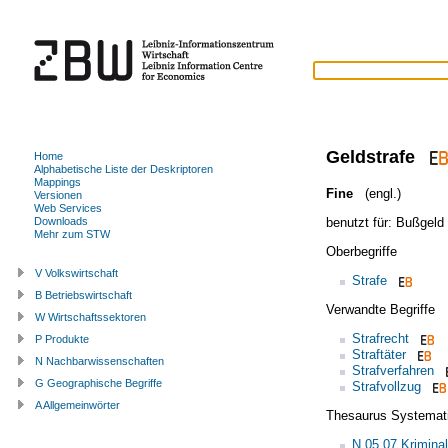
Geldstrafe
Home
Alphabetische Liste der Deskriptoren
Mappings
Fine
(engl.)
Versionen
Web Services
benutzt für:
Bußgeld
Downloads
Mehr zum STW
Oberbegriffe
V Volkswirtschaft
Strafe
B Betriebswirtschaft
Verwandte Begriffe
W Wirtschaftssektoren
Strafrecht
P Produkte
Straftäter
N Nachbarwissenschaften
Strafverfahren
G Geographische Begriffe
Strafvollzug
A Allgemeinwörter
Thesaurus Systemat
N.05.07 Kriminal