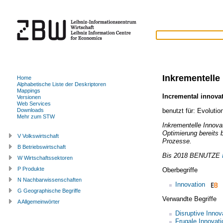
Inkrementelle
Home
Alphabetische Liste der Deskriptoren
Mappings
Incremental innova
Versionen
Web Services
benutzt für:
Evolutio
Downloads
Mehr zum STW
Inkrementelle Innova
Optimierung bereits 
V Volkswirtschaft
Prozesse.
B Betriebswirtschaft
Bis 2018
BENUTZE
W Wirtschaftssektoren
P Produkte
Oberbegriffe
N Nachbarwissenschaften
Innovation
G Geographische Begriffe
Verwandte Begriffe
A Allgemeinwörter
Disruptive Innov
Frugale Innovati