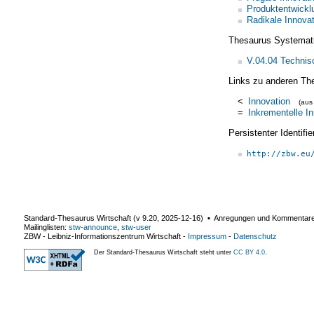
Produktentwickl
Radikale Innovat
Thesaurus Systemat
V.04.04 Technisc
Links zu anderen Th
<
Innovation
(au
=
Inkrementelle I
Persistenter Identif
http://zbw.eu
Standard-Thesaurus Wirtschaft (v
9.20
,
2025-12-16
) ▪ Anregungen und Kommentar
Mailinglisten:
stw-announce
,
stw-user
ZBW - Leibniz-Informationszentrum Wirtschaft
-
Impressum
-
Datenschutz
Der Standard-Thesaurus Wirtschaft steht unter
CC BY 4.0
.