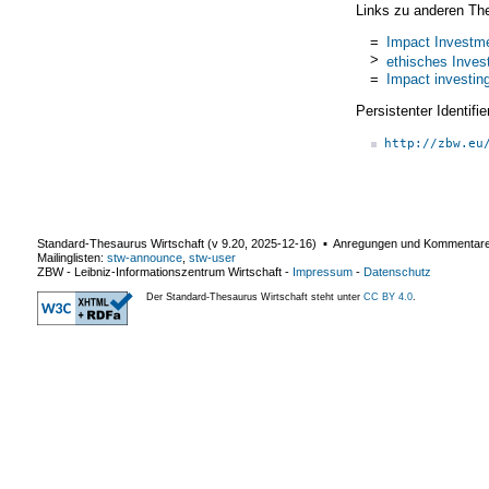
Links zu anderen Th
=
Impact Investm
>
ethisches Inves
=
Impact investin
Persistenter Identif
http://zbw.eu
Standard-Thesaurus Wirtschaft (v
9.20
,
2025-12-16
) ▪ Anregungen und Kommentar
Mailinglisten:
stw-announce
,
stw-user
ZBW - Leibniz-Informationszentrum Wirtschaft
-
Impressum
-
Datenschutz
Der Standard-Thesaurus Wirtschaft steht unter
CC BY 4.0
.