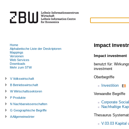
Impact Invest
Home
Alphabetische Liste der Deskriptoren
Mappings
Impact investment
Versionen
Web Services
benutzt für:
Wirkungs
Downloads
Mehr zum STW
investment
Oberbegriffe
V Volkswirtschaft
Investition
B Betriebswirtschaft
W Wirtschaftssektoren
Verwandte Begriffe
P Produkte
Corporate Social
N Nachbarwissenschaften
Nachhaltige Kapi
G Geographische Begriffe
Thesaurus Systemat
A Allgemeinwörter
V.03.03 Kapital 