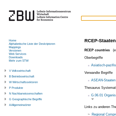
RCEP-Staaten
Home
Alphabetische Liste der Deskriptoren
Mappings
RCEP countries
(en
Versionen
Web Services
Oberbegriffe
Downloads
Mehr zum STW
Asiatisch-pazif
V Volkswirtschaft
Verwandte Begriffe
B Betriebswirtschaft
ASEAN-Staaten
W Wirtschaftssektoren
Thesaurus Systemat
P Produkte
N Nachbarwissenschaften
G.06.01 Organis
G Geographische Begriffe
A Allgemeinwörter
Links zu anderen Th
~
Regional Compr