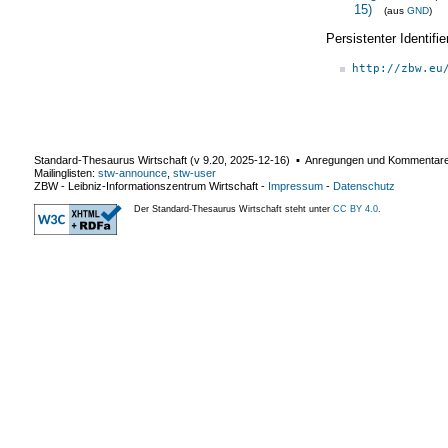
15)
(aus
GND
)
Persistenter Identif
http://zbw.eu
Standard-Thesaurus Wirtschaft (v
9.20
,
2025-12-16
) ▪ Anregungen und Kommentar
Mailinglisten:
stw-announce
,
stw-user
ZBW - Leibniz-Informationszentrum Wirtschaft
-
Impressum
-
Datenschutz
Der Standard-Thesaurus Wirtschaft steht unter
CC BY 4.0
.