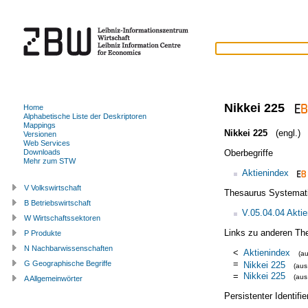
Nikkei 225
Home
Alphabetische Liste der Deskriptoren
Mappings
Nikkei 225
(engl.)
Versionen
Web Services
Oberbegriffe
Downloads
Mehr zum STW
Aktienindex
V Volkswirtschaft
Thesaurus Systemat
B Betriebswirtschaft
V.05.04.04 Akti
W Wirtschaftssektoren
Links zu anderen Th
P Produkte
N Nachbarwissenschaften
<
Aktienindex
(a
=
G Geographische Begriffe
Nikkei 225
(au
=
Nikkei 225
(au
A Allgemeinwörter
Persistenter Identif