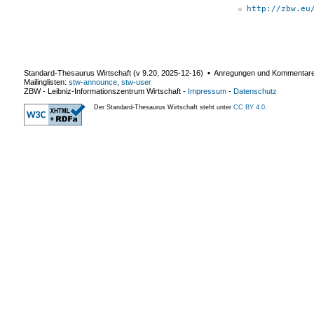
http://zbw.eu
Standard-Thesaurus Wirtschaft (v
9.20
,
2025-12-16
) ▪ Anregungen und Kommentar
Mailinglisten:
stw-announce
,
stw-user
ZBW - Leibniz-Informationszentrum Wirtschaft
-
Impressum
-
Datenschutz
Der Standard-Thesaurus Wirtschaft steht unter
CC BY 4.0
.