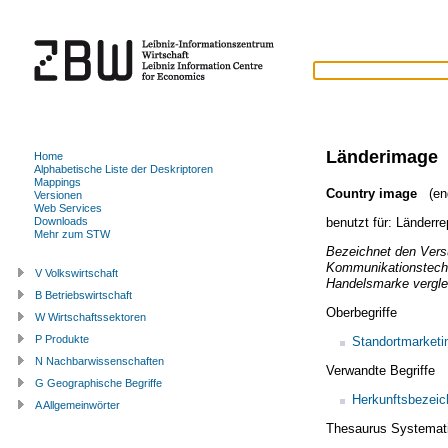
Länderimage
Home
Alphabetische Liste der Deskriptoren
Mappings
Country image
(eng
Versionen
Web Services
benutzt für:
Länderre
Downloads
Mehr zum STW
Bezeichnet den Vers
Kommunikationstechn
V Volkswirtschaft
Handelsmarke vergle
B Betriebswirtschaft
Oberbegriffe
W Wirtschaftssektoren
P Produkte
Standortmarketi
N Nachbarwissenschaften
Verwandte Begriffe
G Geographische Begriffe
Herkunftsbezei
A Allgemeinwörter
Thesaurus Systemat