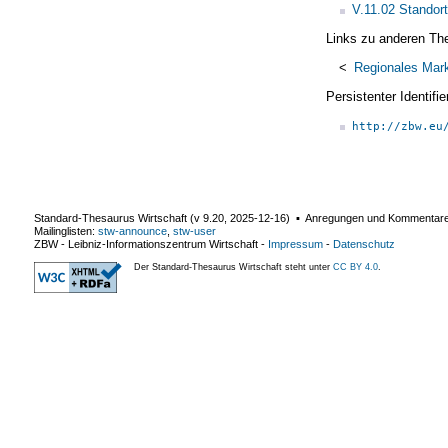
V.11.02 Standor
Links zu anderen Th
<
Regionales Mark
Persistenter Identif
http://zbw.eu
Standard-Thesaurus Wirtschaft (v
9.20
,
2025-12-16
) ▪ Anregungen und Kommentar
Mailinglisten:
stw-announce
,
stw-user
ZBW - Leibniz-Informationszentrum Wirtschaft
-
Impressum
-
Datenschutz
Der Standard-Thesaurus Wirtschaft steht unter
CC BY 4.0
.