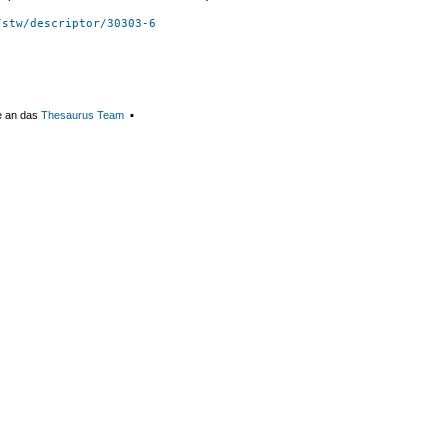
/stw/descriptor/30303-6
e an das
Thesaurus Team
▪