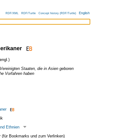
English
RDF/XML
RDF/Turtle
Concept history (RDF/Turtle)
erikaner
ngl.)
Vereinigten Staaten, die in Asien geboren
che Vorfahren haben
aner
ik
und Ethnien
ier (für Bookmarks und zum Verlinken)