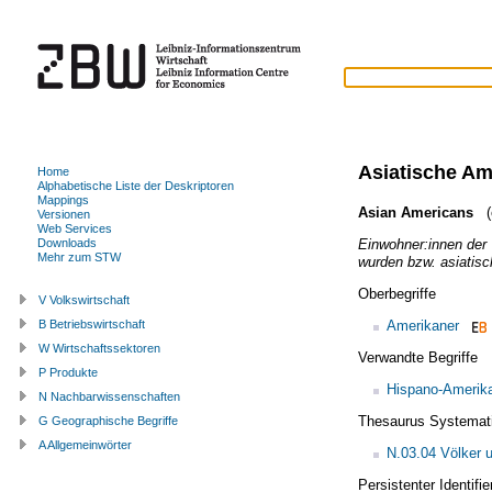
Asiatische Am
Home
Alphabetische Liste der Deskriptoren
Mappings
Asian Americans
(e
Versionen
Web Services
Einwohner:innen der 
Downloads
Mehr zum STW
wurden bzw. asiatis
Oberbegriffe
V Volkswirtschaft
Amerikaner
B Betriebswirtschaft
W Wirtschaftssektoren
Verwandte Begriffe
P Produkte
Hispano-Amerik
N Nachbarwissenschaften
Thesaurus Systemat
G Geographische Begriffe
A Allgemeinwörter
N.03.04 Völker 
Persistenter Identif