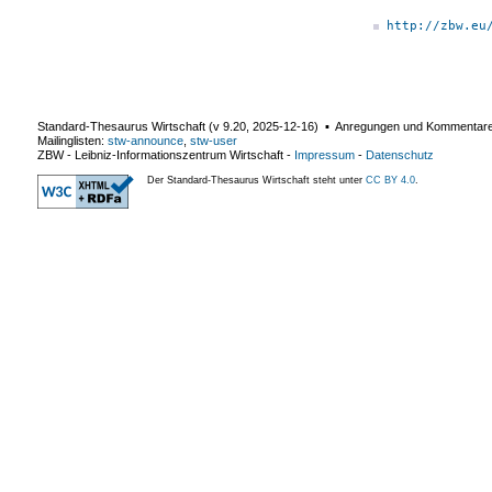
http://zbw.eu
Standard-Thesaurus Wirtschaft (v
9.20
,
2025-12-16
) ▪ Anregungen und Kommentar
Mailinglisten:
stw-announce
,
stw-user
ZBW - Leibniz-Informationszentrum Wirtschaft
-
Impressum
-
Datenschutz
Der Standard-Thesaurus Wirtschaft steht unter
CC BY 4.0
.