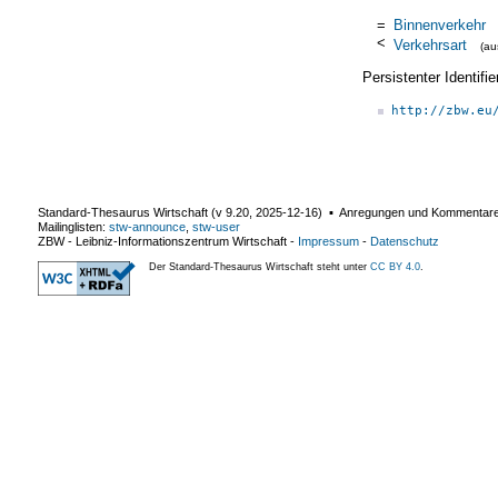
=
Binnenverkehr
<
Verkehrsart
(a
Persistenter Identif
http://zbw.eu
Standard-Thesaurus Wirtschaft (v
9.20
,
2025-12-16
) ▪ Anregungen und Kommentar
Mailinglisten:
stw-announce
,
stw-user
ZBW - Leibniz-Informationszentrum Wirtschaft
-
Impressum
-
Datenschutz
Der Standard-Thesaurus Wirtschaft steht unter
CC BY 4.0
.