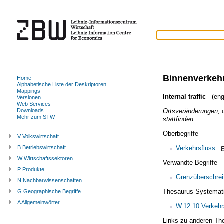
Binnenverkeh
Home
Alphabetische Liste der Deskriptoren
Mappings
Internal traffic
(engl
Versionen
Web Services
Ortsveränderungen, d
Downloads
Mehr zum STW
stattfinden.
Oberbegriffe
V Volkswirtschaft
Verkehrsfluss
B Betriebswirtschaft
W Wirtschaftssektoren
Verwandte Begriffe
P Produkte
Grenzüberschrei
N Nachbarwissenschaften
Thesaurus Systemat
G Geographische Begriffe
A Allgemeinwörter
W.12.10 Verkehr
Links zu anderen Th