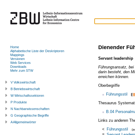
Dienender Füh
Home
Alphabetische Liste der Deskriptoren
Mappings
Servant leadership
Versionen
Web Services
Führungsansatz, bei d
Downloads
Mehr zum STW
darin besteht, den Mi
erreichen können.
V Volkswirtschaft
Oberbegriffe
B Betriebswirtschaft
Führungsstil
W Wirtschaftssektoren
P Produkte
Thesaurus Systemat
N Nachbarwissenschaften
B.04 Personalm
G Geographische Begriffe
Links zu anderen Th
A Allgemeinwörter
<
Führungsstil
(
=
Servant Leaders