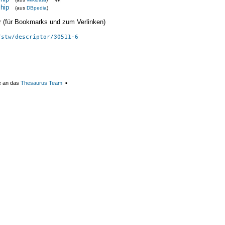
hip
(aus
DBpedia
)
ier (für Bookmarks und zum Verlinken)
/stw/descriptor/30511-6
e an das
Thesaurus Team
▪