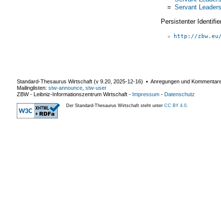
=
Servant Leaders
Persistenter Identif
http://zbw.eu
Standard-Thesaurus Wirtschaft (v
9.20
,
2025-12-16
) ▪ Anregungen und Kommentar
Mailinglisten:
stw-announce
,
stw-user
ZBW - Leibniz-Informationszentrum Wirtschaft
-
Impressum
-
Datenschutz
Der Standard-Thesaurus Wirtschaft steht unter
CC BY 4.0
.