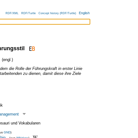
English
RDF/XML
RDF/Turtle
Concept history (RDF/Turtle)
rungsstil
(engl.)
em die Rolle der Führungskraft in erster Linie
tarbeitenden zu dienen, damit diese ihre Ziele
ik
anagement
esauri und Vokabularen
aus
GND
)
hip
(aus
Wikidata
)