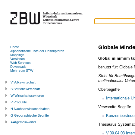
Globale Minde
Home
Alphabetische Liste der Deskriptoren
Mappings
Global minimum ta
Versionen
Web Services
benutzt für:
Globale 
Downloads
Mehr zum STW
Steht für Bemühunge
multinationaler Unte
V Volkswirtschaft
Oberbegriffe
B Betriebswirtschaft
W Wirtschaftssektoren
Internationale 
P Produkte
Verwandte Begriffe
N Nachbarwissenschaften
Konzernbesteue
G Geographische Begriffe
A Allgemeinwörter
Thesaurus Systemat
V.09.04.03 Inter