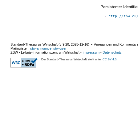
Persistenter Identif
http://zbw.eu
Standard-Thesaurus Wirtschaft (v
9.20
,
2025-12-16
) ▪ Anregungen und Kommentar
Mailinglisten:
stw-announce
,
stw-user
ZBW - Leibniz-Informationszentrum Wirtschaft
-
Impressum
-
Datenschutz
Der Standard-Thesaurus Wirtschaft steht unter
CC BY 4.0
.