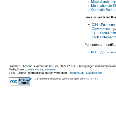
Mittelstandsma
Multinationale 
Optimale Betrie
Links zu anderen Kla
~
G34 - Fusionen;
Governance
(a
~
L11 - Produktion
nach Unterneh
Persistenter Identif
http://zbw.eu
Standard-Thesaurus Wirtschaft (v
9.20
,
2025-12-16
) ▪ Anregungen und Kommentar
Mailinglisten:
stw-announce
,
stw-user
ZBW - Leibniz-Informationszentrum Wirtschaft
-
Impressum
-
Datenschutz
Der Standard-Thesaurus Wirtschaft steht unter
CC BY 4.0
.