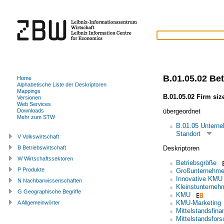
B.01.05.02 Be
Home
Alphabetische Liste der Deskriptoren
Mappings
B.01.05.02 Firm siz
Versionen
Web Services
übergeordnet
Downloads
Mehr zum STW
B.01.05 Unterne
Standort
V Volkswirtschaft
Deskriptoren
B Betriebswirtschaft
W Wirtschaftssektoren
Betriebsgröße
P Produkte
Großunternehm
Innovative KMU
N Nachbarwissenschaften
Kleinstunterneh
G Geographische Begriffe
KMU
KMU-Marketing
A Allgemeinwörter
Mittelstandsfina
Mittelstandsfor