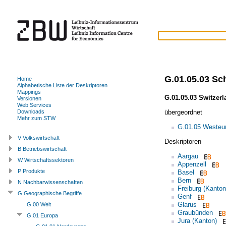
G.01.05.03 Sc
Home
Alphabetische Liste der Deskriptoren
Mappings
G.01.05.03 Switzerl
Versionen
Web Services
übergeordnet
Downloads
Mehr zum STW
G.01.05 Westeu
V Volkswirtschaft
Deskriptoren
B Betriebswirtschaft
Aargau
W Wirtschaftssektoren
Appenzell
P Produkte
Basel
Bern
N Nachbarwissenschaften
Freiburg (Kanton
G Geographische Begriffe
Genf
Glarus
G.00 Welt
Graubünden
G.01 Europa
Jura (Kanton)