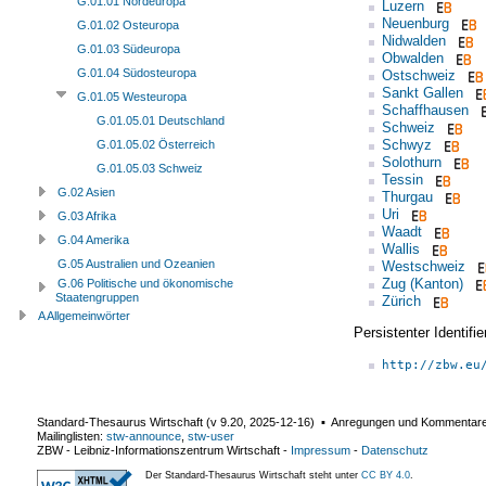
G.01.01 Nordeuropa
Luzern
Neuenburg
G.01.02 Osteuropa
Nidwalden
G.01.03 Südeuropa
Obwalden
G.01.04 Südosteuropa
Ostschweiz
Sankt Gallen
G.01.05 Westeuropa
Schaffhausen
G.01.05.01 Deutschland
Schweiz
Schwyz
G.01.05.02 Österreich
Solothurn
G.01.05.03 Schweiz
Tessin
G.02 Asien
Thurgau
Uri
G.03 Afrika
Waadt
G.04 Amerika
Wallis
G.05 Australien und Ozeanien
Westschweiz
Zug (Kanton)
G.06 Politische und ökonomische
Staatengruppen
Zürich
A Allgemeinwörter
Persistenter Identif
http://zbw.eu
Standard-Thesaurus Wirtschaft (v
9.20
,
2025-12-16
) ▪ Anregungen und Kommentar
Mailinglisten:
stw-announce
,
stw-user
ZBW - Leibniz-Informationszentrum Wirtschaft
-
Impressum
-
Datenschutz
Der Standard-Thesaurus Wirtschaft steht unter
CC BY 4.0
.