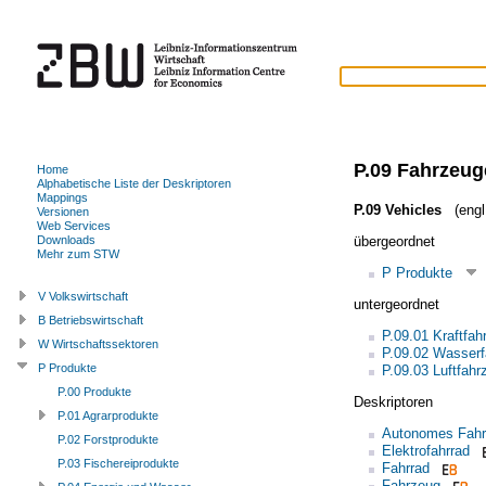
P.09 Fahrzeug
Home
Alphabetische Liste der Deskriptoren
Mappings
P.09 Vehicles
(engl
Versionen
Web Services
übergeordnet
Downloads
Mehr zum STW
P Produkte
V Volkswirtschaft
untergeordnet
B Betriebswirtschaft
P.09.01 Kraftfah
W Wirtschaftssektoren
P.09.02 Wasser
P Produkte
P.09.03 Luftfahr
P.00 Produkte
Deskriptoren
P.01 Agrarprodukte
Autonomes Fah
P.02 Forstprodukte
Elektrofahrrad
P.03 Fischereiprodukte
Fahrrad
Fahrzeug