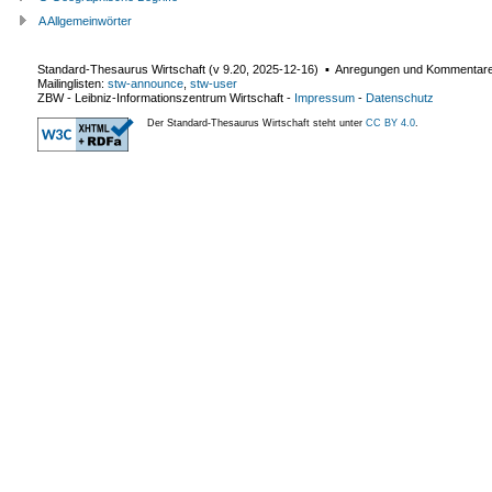
A Allgemeinwörter
Standard-Thesaurus Wirtschaft (v
9.20
,
2025-12-16
) ▪ Anregungen und Kommentar
Mailinglisten:
stw-announce
,
stw-user
ZBW - Leibniz-Informationszentrum Wirtschaft
-
Impressum
-
Datenschutz
Der Standard-Thesaurus Wirtschaft steht unter
CC BY 4.0
.