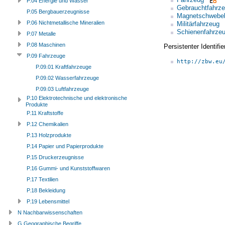
P.04 Energie und Wasser
Gebrauchtfahrz
P.05 Bergbauerzeugnisse
Magnetschwebe
P.06 Nichtmetallische Mineralien
Militärfahrzeug
Schienenfahrze
P.07 Metalle
P.08 Maschinen
Persistenter Identif
P.09 Fahrzeuge
http://zbw.eu
P.09.01 Kraftfahrzeuge
P.09.02 Wasserfahrzeuge
P.09.03 Luftfahrzeuge
P.10 Elektrotechnische und elektronische
Produkte
P.11 Kraftstoffe
P.12 Chemikalien
P.13 Holzprodukte
P.14 Papier und Papierprodukte
P.15 Druckerzeugnisse
P.16 Gummi- und Kunststoffwaren
P.17 Textilien
P.18 Bekleidung
P.19 Lebensmittel
N Nachbarwissenschaften
G Geographische Begriffe