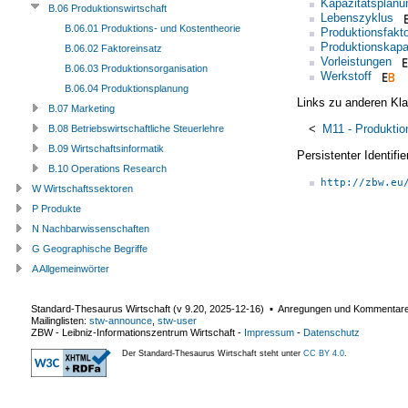
Kapazitätsplanu
B.06 Produktionswirtschaft
Lebenszyklus
B.06.01 Produktions- und Kostentheorie
Produktionsfakto
Produktionskapa
B.06.02 Faktoreinsatz
Vorleistungen
B.06.03 Produktionsorganisation
Werkstoff
B.06.04 Produktionsplanung
Links zu anderen Kla
B.07 Marketing
<
M11 - Produktio
B.08 Betriebswirtschaftliche Steuerlehre
B.09 Wirtschaftsinformatik
Persistenter Identif
B.10 Operations Research
http://zbw.eu
W Wirtschaftssektoren
P Produkte
N Nachbarwissenschaften
G Geographische Begriffe
A Allgemeinwörter
Standard-Thesaurus Wirtschaft (v
9.20
,
2025-12-16
) ▪ Anregungen und Kommentar
Mailinglisten:
stw-announce
,
stw-user
ZBW - Leibniz-Informationszentrum Wirtschaft
-
Impressum
-
Datenschutz
Der Standard-Thesaurus Wirtschaft steht unter
CC BY 4.0
.