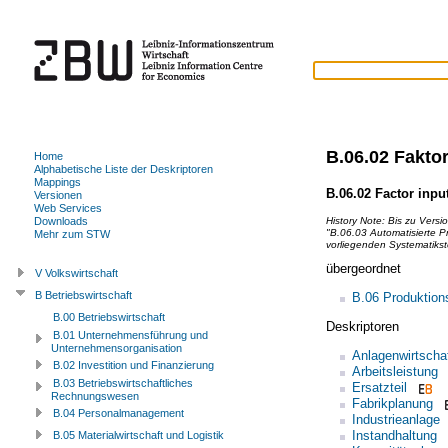
B.06.02 Fakto
Home
Alphabetische Liste der Deskriptoren
Mappings
B.06.02 Factor inpu
Versionen
Web Services
History Note:
Bis zu Versi
Downloads
"B.06.03 Automatisierte P
Mehr zum STW
vorliegenden Systematikst
übergeordnet
V Volkswirtschaft
B Betriebswirtschaft
B.06 Produktions
B.00 Betriebswirtschaft
Deskriptoren
B.01 Unternehmensführung und
Unternehmensorganisation
Anlagenwirtscha
B.02 Investition und Finanzierung
Arbeitsleistung
B.03 Betriebswirtschaftliches
Ersatzteil
Rechnungswesen
Fabrikplanung
B.04 Personalmanagement
Industrieanlage
Instandhaltung
B.05 Materialwirtschaft und Logistik