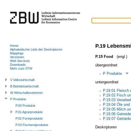
P.19 Lebensmi
Home
Alphabetische Liste der Deskriptoren
Mappings
P.19 Food
(engl.)
Versionen
Web Services
übergeordnet
Downloads
Mehr zum STW
P Produkte
V Volkswirtschaft
untergeordnet
B Betriebswirtschaft
P.19.01 Fleisch
W Wirtschaftssektoren
P.19.02 Fisch u
P Produkte
P.19.03 Verarbe
P.19.04 Öle und 
P.00 Produkte
P.19.05 Milch u
P.01 Agrarprodukte
P.19.06 Getreid
P.19.07 Getränk
P.02 Forstprodukte
P.03 Fischereiprodukte
Deskriptoren