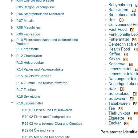
P.04 Energie und Wasser
Babynahrung
P.05 Bergbauerzeugnisse
Backwaren
P.06 Nichtmetallische Mineralien
Bio-Lebensmitte
Brot
P.07 Metalle
Convenience Fo
P.08 Maschinen
Fast Food
Funktionelle Leb
P.09 Fahrzeuge
Futtermittel
P.10 Elektrotechnische und elektronische
Gentechnisch er
Produkte
Health Food
P.11 Kraftstoffe
Kaffee
P.12 Chemikalien
Kakao
P.13 Holzprodukte
Konserve
Lebensmittel
P.14 Papier und Papierprodukte
Lebensmittelrett
P.15 Druckerzeugnisse
Nahrungsmitteler
P.16 Gummi- und Kunststoffwaren
Neuartige Leben
Salz
P.17 Textilien
Schokolade
P.18 Bekleidung
Süßwaren
Tabakwaren
P.19 Lebensmittel
Tee
P.19.01 Fleisch und Fleischwaren
Tiefkühlkost
P.19.02 Fisch und Fischprodukte
Zigarette
Zucker
P.19.03 Verarbeitetes Obst und Gemüse
P.19.04 Öle und Fette
Persistenter Identif
P.19.05 Milch und Milchprodukte