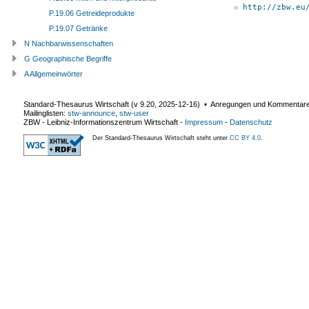
http://zbw.eu
P.19.06 Getreideprodukte
P.19.07 Getränke
N Nachbarwissenschaften
G Geographische Begriffe
A Allgemeinwörter
Standard-Thesaurus Wirtschaft (v
9.20
,
2025-12-16
) ▪ Anregungen und Kommentar
Mailinglisten:
stw-announce
,
stw-user
ZBW - Leibniz-Informationszentrum Wirtschaft
-
Impressum
-
Datenschutz
Der Standard-Thesaurus Wirtschaft steht unter
CC BY 4.0
.