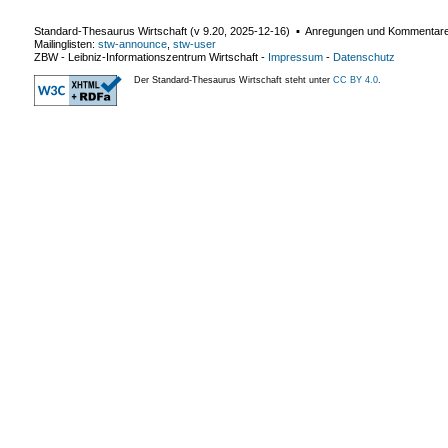
Standard-Thesaurus Wirtschaft (v
9.20
,
2025-12-16
) ▪ Anregungen und Kommentar
Mailinglisten:
stw-announce
,
stw-user
ZBW - Leibniz-Informationszentrum Wirtschaft
-
Impressum
-
Datenschutz
Der Standard-Thesaurus Wirtschaft steht unter
CC BY 4.0
.