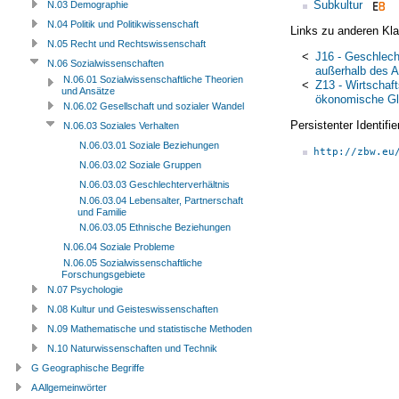
Subkultur
N.03 Demographie
N.04 Politik und Politikwissenschaft
Links zu anderen Kla
N.05 Recht und Rechtswissenschaft
<
J16 - Geschlech
N.06 Sozialwissenschaften
außerhalb des A
N.06.01 Sozialwissenschaftliche Theorien
<
Z13 - Wirtschaft
und Ansätze
ökonomische Gl
N.06.02 Gesellschaft und sozialer Wandel
Persistenter Identif
N.06.03 Soziales Verhalten
N.06.03.01 Soziale Beziehungen
http://zbw.eu
N.06.03.02 Soziale Gruppen
N.06.03.03 Geschlechterverhältnis
N.06.03.04 Lebensalter, Partnerschaft
und Familie
N.06.03.05 Ethnische Beziehungen
N.06.04 Soziale Probleme
N.06.05 Sozialwissenschaftliche
Forschungsgebiete
N.07 Psychologie
N.08 Kultur und Geisteswissenschaften
N.09 Mathematische und statistische Methoden
N.10 Naturwissenschaften und Technik
G Geographische Begriffe
A Allgemeinwörter