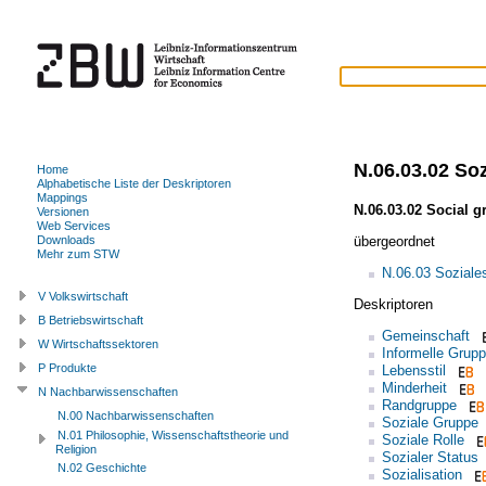
N.06.03.02 So
Home
Alphabetische Liste der Deskriptoren
Mappings
N.06.03.02 Social g
Versionen
Web Services
übergeordnet
Downloads
Mehr zum STW
N.06.03 Soziale
V Volkswirtschaft
Deskriptoren
B Betriebswirtschaft
Gemeinschaft
W Wirtschaftssektoren
Informelle Grup
P Produkte
Lebensstil
Minderheit
N Nachbarwissenschaften
Randgruppe
N.00 Nachbarwissenschaften
Soziale Gruppe
N.01 Philosophie, Wissenschaftstheorie und
Soziale Rolle
Religion
Sozialer Status
N.02 Geschichte
Sozialisation