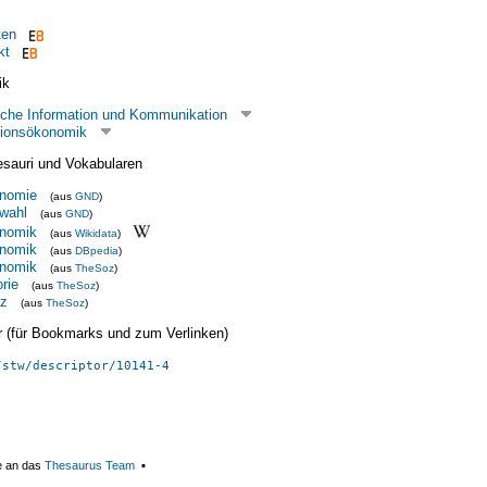
ten
kt
ik
liche Information und Kommunikation
tionsökonomik
esauri und Vokabularen
onomie
(aus
GND
)
wahl
(aus
GND
)
onomik
(aus
Wikidata
)
onomik
(aus
DBpedia
)
onomik
(aus
TheSoz
)
rie
(aus
TheSoz
)
nz
(aus
TheSoz
)
ier (für Bookmarks und zum Verlinken)
/stw/descriptor/10141-4
e an das
Thesaurus Team
▪