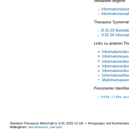
Verwandte Begriffe
Informationskos
Informationsmar
Thesaurus Systemat
B.01.03 Betrieb
V.02.04 Informa
Links zu anderen Th
=
Informationsök
>
Informationsaus
=
Informationsök
=
Informationsök
=
Informationsök
~
Informationstheo
~
Markttranspare
Persistenter Identif
http://zbw.eu
Standard-Thesaurus Wirtschaft (v
9.20
,
2025-12-16
) ▪ Anregungen und Kommentar
Mailinglisten:
stw-announce
,
stw-user