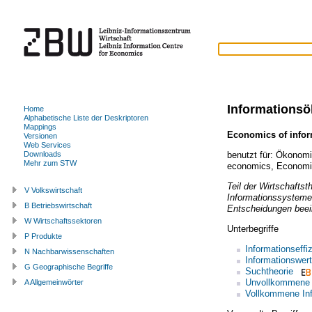
Informations
Home
Alphabetische Liste der Deskriptoren
Mappings
Economics of infor
Versionen
Web Services
benutzt für:
Ökonomis
Downloads
Mehr zum STW
economics
,
Economic
Teil der Wirtschaftst
V Volkswirtschaft
Informationssysteme 
B Betriebswirtschaft
Entscheidungen beei
W Wirtschaftssektoren
Unterbegriffe
P Produkte
Informationseffi
N Nachbarwissenschaften
Informationswert
G Geographische Begriffe
Suchtheorie
Unvollkommene 
A Allgemeinwörter
Vollkommene Inf