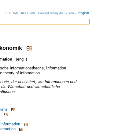
English
RDF/XML
RDF/Turtle
Concept history (RDF/Turtle)
ökonomik
mation
(engl.)
che Informationstheorie
,
Information
 theory of information
heorie, der analysiert, wie Informationen und
die Wirtschaft und wirtschaftliche
nflussen.
zienz
Information
ormation