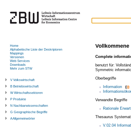
Vollkommene 
Home
Alphabetische Liste der Deskriptoren
Mappings
Complete informati
Versionen
Web Services
benutzt für:
Vollstän
Downloads
Mehr zum STW
Symmetric informati
Oberbegriffe
V Volkswirtschaft
Information
B Betriebswirtschaft
Informationsöko
W Wirtschaftssektoren
P Produkte
Verwandte Begriffe
N Nachbarwissenschaften
Rationale Erwar
G Geographische Begriffe
Thesaurus Systemat
A Allgemeinwörter
V.02.04 Informa