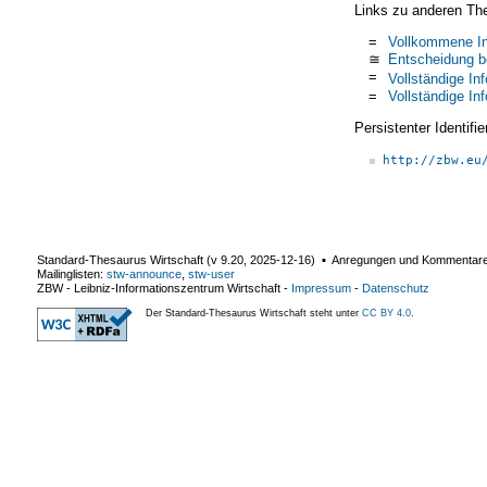
Links zu anderen Th
=
Vollkommene In
≅
Entscheidung be
=
Vollständige In
=
Vollständige In
Persistenter Identif
http://zbw.eu
Standard-Thesaurus Wirtschaft (v
9.20
,
2025-12-16
) ▪ Anregungen und Kommentar
Mailinglisten:
stw-announce
,
stw-user
ZBW - Leibniz-Informationszentrum Wirtschaft
-
Impressum
-
Datenschutz
Der Standard-Thesaurus Wirtschaft steht unter
CC BY 4.0
.