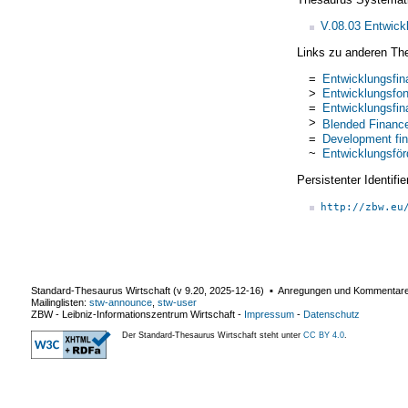
V.08.03 Entwickl
Links zu anderen Th
=
Entwicklungsfin
>
Entwicklungsfo
=
Entwicklungsfin
>
Blended Financ
=
Development fi
~
Entwicklungsför
Persistenter Identif
http://zbw.eu
Standard-Thesaurus Wirtschaft (v
9.20
,
2025-12-16
) ▪ Anregungen und Kommentar
Mailinglisten:
stw-announce
,
stw-user
ZBW - Leibniz-Informationszentrum Wirtschaft
-
Impressum
-
Datenschutz
Der Standard-Thesaurus Wirtschaft steht unter
CC BY 4.0
.