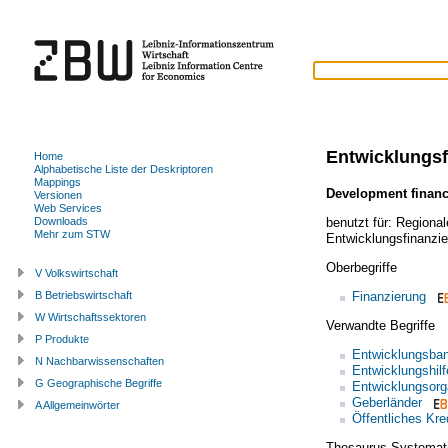
Entwicklungsf
Home
Alphabetische Liste der Deskriptoren
Mappings
Development finan
Versionen
Web Services
benutzt für:
Regional
Downloads
Mehr zum STW
Entwicklungsfinanzi
Oberbegriffe
V Volkswirtschaft
Finanzierung
B Betriebswirtschaft
W Wirtschaftssektoren
Verwandte Begriffe
P Produkte
Entwicklungsba
N Nachbarwissenschaften
Entwicklungshilf
G Geographische Begriffe
Entwicklungsorg
Geberländer
A Allgemeinwörter
Öffentliches Kr
Thesaurus Systemat