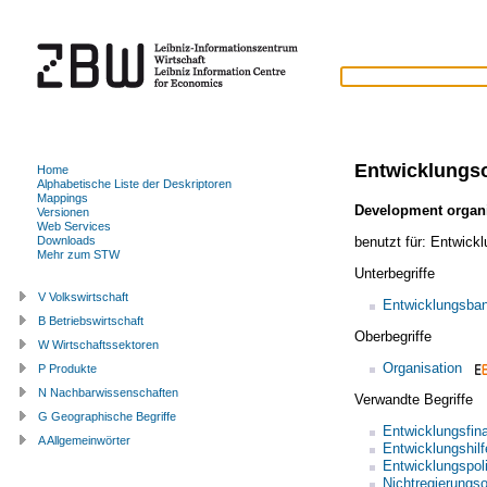
Entwicklungso
Home
Alphabetische Liste der Deskriptoren
Mappings
Development organ
Versionen
Web Services
benutzt für:
Entwickl
Downloads
Mehr zum STW
Unterbegriffe
V Volkswirtschaft
Entwicklungsba
B Betriebswirtschaft
Oberbegriffe
W Wirtschaftssektoren
Organisation
P Produkte
N Nachbarwissenschaften
Verwandte Begriffe
G Geographische Begriffe
Entwicklungsfin
A Allgemeinwörter
Entwicklungshilf
Entwicklungspoli
Nichtregierungso