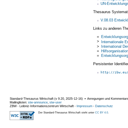
UN-Entwicklungs
Thesaurus Systemat
V.08.03 Entwickl
Links zu anderen Th
=
Entwicklungsorg
>
Internationale E
>
International D
=
Hilfsorganisatio
=
Entwicklungsorg
Persistenter Identif
http://zbw.eu
Standard-Thesaurus Wirtschaft (v
9.20
,
2025-12-16
) ▪ Anregungen und Kommentar
Mailinglisten:
stw-announce
,
stw-user
ZBW - Leibniz-Informationszentrum Wirtschaft
-
Impressum
-
Datenschutz
Der Standard-Thesaurus Wirtschaft steht unter
CC BY 4.0
.