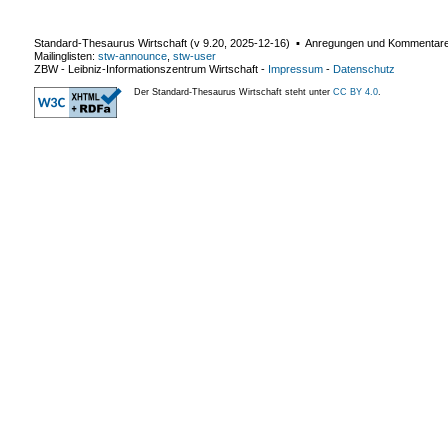
Standard-Thesaurus Wirtschaft (v
9.20
,
2025-12-16
) ▪ Anregungen und Kommentar
Mailinglisten:
stw-announce
,
stw-user
ZBW - Leibniz-Informationszentrum Wirtschaft
-
Impressum
-
Datenschutz
Der Standard-Thesaurus Wirtschaft steht unter
CC BY 4.0
.