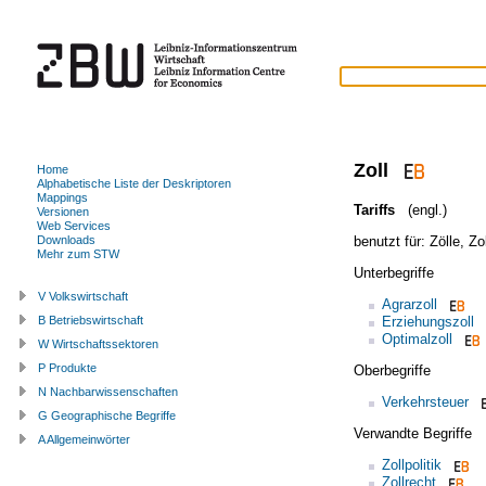
Zoll
Home
Alphabetische Liste der Deskriptoren
Mappings
Tariffs
(engl.)
Versionen
Web Services
benutzt für:
Zölle
,
Zol
Downloads
Mehr zum STW
Unterbegriffe
V Volkswirtschaft
Agrarzoll
Erziehungszoll
B Betriebswirtschaft
Optimalzoll
W Wirtschaftssektoren
P Produkte
Oberbegriffe
N Nachbarwissenschaften
Verkehrsteuer
G Geographische Begriffe
Verwandte Begriffe
A Allgemeinwörter
Zollpolitik
Zollrecht