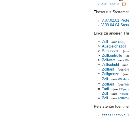
Zolltheorie
Thesaurus Systemat
V.07.02.01 Prot
V.09.04.04 Steu
Links zu anderen Th
=
Zoll
(aus
GND
)
>
Ausgleichszoll
>
Schutzzoll
(au
>
Zollkontrolle
(a
>
Zollwert
(aus
G
~
Zollschuld
(aus
~
Zolltarif
(aus
GN
~
Zollgrenze
(au
=
Zoll
(aus
Wikidat
~
Zolltarif
(aus
Wik
=
Tarif
(aus
DBped
=
Zoll
(aus
TheSoz
=
Zoll
(aus
AGROV
Persistenter Identif
http://zbw.eu