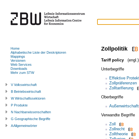
Zollpolitik
Home
Alphabetische Liste der Deskriptoren
Mappings
Tariff policy
(engl.)
Versionen
Web Services
Unterbegriffe
Downloads
Mehr zum STW
Effektive Protek
Zollpräferenzen
V Volkswirtschaft
Zolltarifierung
B Betriebswirtschaft
Oberbegriffe
W Wirtschaftssektoren
P Produkte
Außenwirtschafts
N Nachbarwissenschaften
Verwandte Begriffe
G Geographische Begriffe
Zoll
A Allgemeinwörter
Zollrecht
Zolltheorie
Zollunion