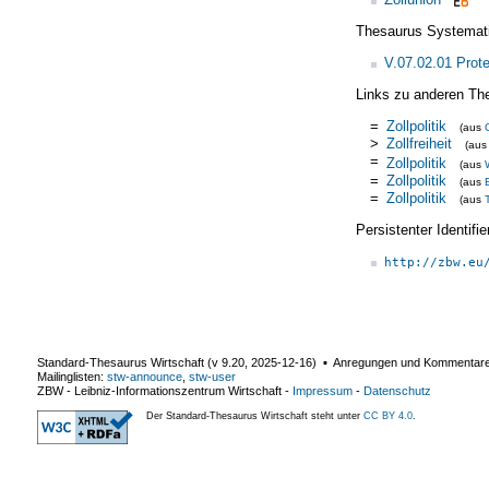
Thesaurus Systemat
V.07.02.01 Prot
Links zu anderen Th
=
Zollpolitik
(aus
>
Zollfreiheit
(au
=
Zollpolitik
(aus
=
Zollpolitik
(aus
=
Zollpolitik
(aus
Persistenter Identif
http://zbw.eu
Standard-Thesaurus Wirtschaft (v
9.20
,
2025-12-16
) ▪ Anregungen und Kommentar
Mailinglisten:
stw-announce
,
stw-user
ZBW - Leibniz-Informationszentrum Wirtschaft
-
Impressum
-
Datenschutz
Der Standard-Thesaurus Wirtschaft steht unter
CC BY 4.0
.